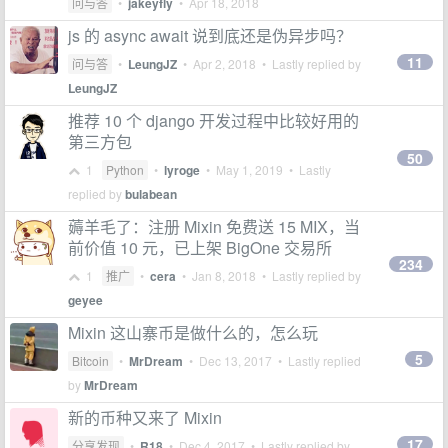
问与答
•
jakeyfly
•
Apr 18, 2018
js 的 async await 说到底还是伪异步吗？
11
问与答
•
LeungJZ
•
Apr 2, 2018
• Lastly replied by
LeungJZ
推荐 10 个 django 开发过程中比较好用的
第三方包
50
1
Python
•
lyroge
•
May 1, 2019
• Lastly
replied by
bulabean
薅羊毛了：注册 Mixin 免费送 15 MIX，当
前价值 10 元，已上架 BigOne 交易所
234
1
推广
•
cera
•
Jan 8, 2018
• Lastly replied by
geyee
Mixin 这山寨币是做什么的，怎么玩
5
Bitcoin
•
MrDream
•
Dec 13, 2017
• Lastly replied
by
MrDream
新的币种又来了 Mixin
17
分享发现
•
R18
•
Dec 4, 2017
• Lastly replied by