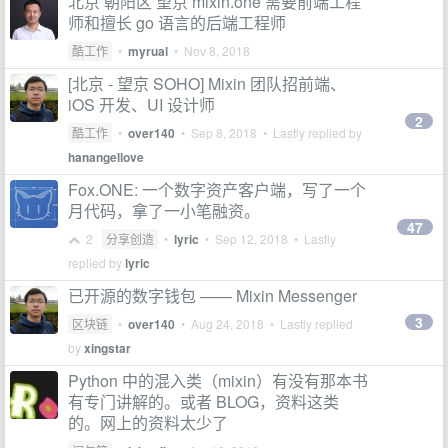
北京 朝阳区 望京 mixin.one 需要前端工程
师和擅长 go 语言的后端工程师
酷工作
•
myrual
•
Nov 8, 2018
[北京 - 望京 SOHO] Mixin 团队招前端、
iOS 开发、UI 设计师
2
酷工作
•
over140
•
Sep 8, 2018
• Lastly replied by
hanangellove
Fox.ONE: 一个数字资产客户端，写了一个
月代码，拿了一小笔融资。
47
2
分享创造
•
lyric
•
Sep 12, 2018
• Lastly
replied by
lyric
已开源的数字钱包 —— Mixin Messenger
3
区块链
•
over140
•
Aug 24, 2018
• Lastly replied
by
xingstar
Python 中的混入类（mixin）有没有那本书
有专门讲解的。或者 BLOG，资料这类
的。网上的资料太少了