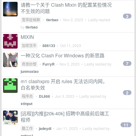
请教一个关于 Clash Mixin 的配置某些情况
不生效的问题
3
宽带症候群
•
tlerbao
•
Nov 2, 2023
• Lastly replied
by
tlerbao
MIXIN
加密货币
•
886133
•
Oct 11, 2023
一种汉化 Clash For Windows 的新思路
7
奇思妙想
•
FurryR
•
Nov 2, 2023
• Lastly replied by
junmoxiao
m1 clashxpro 开启 rules 无法访问内网，
白名单失效
2
程序员
•
DL666
•
Jun 3, 2023
• Lastly replied by
xtinput
[远程][内推][20k-40k] 招聘中高级前后端工
程师
11
酷工作
•
jadeydi
•
Jan 11, 2023
• Lastly replied by
qgbcs1