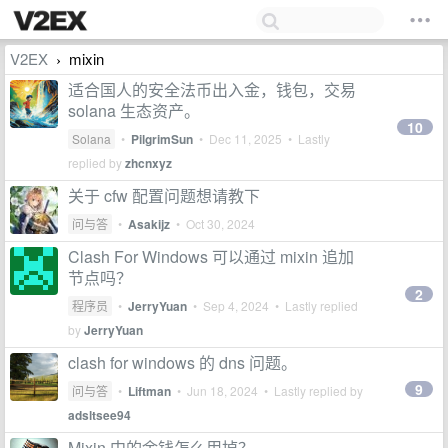
V2EX
mixin
›
适合国人的安全法币出入金，钱包，交易
solana 生态资产。
10
Solana
•
PilgrimSun
•
Dec 11, 2025
• Lastly
replied by
zhcnxyz
关于 cfw 配置问题想请教下
问与答
•
Asakijz
•
Oct 30, 2024
Clash For Windows 可以通过 mixin 追加
节点吗？
2
程序员
•
JerryYuan
•
Sep 4, 2024
• Lastly replied
by
JerryYuan
clash for windows 的 dns 问题。
9
问与答
•
Liftman
•
Jun 18, 2024
• Lastly replied by
adsltsee94
Mixin 中的余钱怎么用掉？