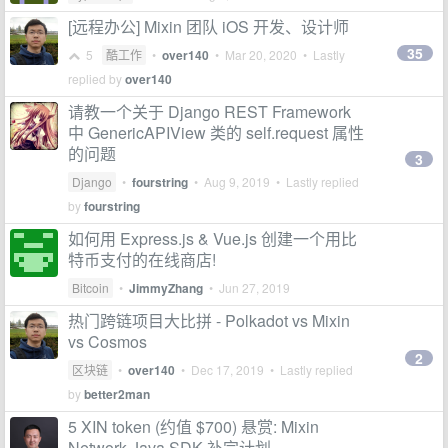
[远程办公] Mixin 团队 iOS 开发、设计师
35
5
酷工作
•
over140
•
Mar 20, 2020
• Lastly
replied by
over140
请教一个关于 Django REST Framework
中 GenericAPIView 类的 self.request 属性
的问题
3
Django
•
fourstring
•
Aug 9, 2019
• Lastly replied
by
fourstring
如何用 Express.js & Vue.js 创建一个用比
特币支付的在线商店!
Bitcoin
•
JimmyZhang
•
Jun 27, 2019
热门跨链项目大比拼 - Polkadot vs Mixin
vs Cosmos
2
区块链
•
over140
•
Dec 17, 2019
• Lastly replied
by
better2man
5 XIN token (约值 $700) 悬赏: Mixin
Network Java SDK 补完计划