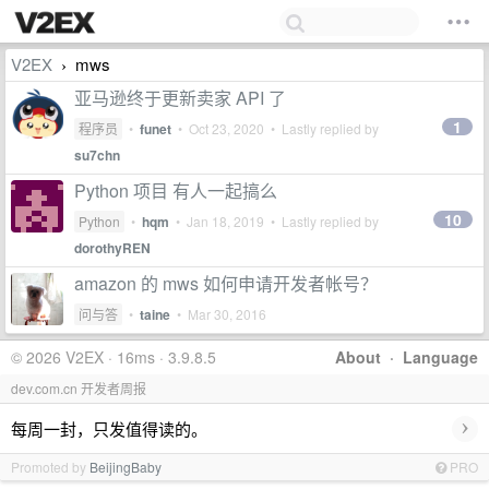
V2EX
mws
›
亚马逊终于更新卖家 API 了
1
程序员
•
funet
•
Oct 23, 2020
• Lastly replied by
su7chn
Python 项目 有人一起搞么
10
Python
•
hqm
•
Jan 18, 2019
• Lastly replied by
dorothyREN
amazon 的 mws 如何申请开发者帐号？
问与答
•
taine
•
Mar 30, 2016
© 2026 V2EX · 16ms · 3.9.8.5
About
·
Language
dev.com.cn 开发者周报
›
每周一封，只发值得读的。
Promoted by
BeijingBaby
PRO