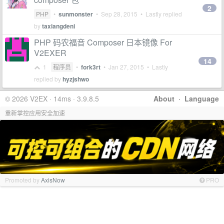
2
PHP
•
sunmonster
•
Sep 28, 2015
• Lastly replied
by
taxiangdeni
PHP 码农福音 Composer 日本镜像 For
V2EXER
14
1
程序员
•
fork3rt
•
Jan 27, 2015
• Lastly
replied by
hyzjshwo
© 2026 V2EX · 14ms · 3.9.8.5
About
·
Language
重新掌控应用安全加速
Promoted by
AxisNow
PRO