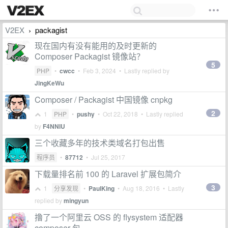
V2EX
packagist
›
现在国内有没有能用的及时更新的
Composer Packagist 镜像站？
5
PHP
•
cwcc
•
Feb 3, 2024
• Lastly replied by
JingKeWu
Composer / Packagist 中国镜像 cnpkg
2
1
PHP
•
pushy
•
Oct 22, 2018
• Lastly replied
by
F4NNIU
三个收藏多年的技术类域名打包出售
程序员
•
87712
•
Jul 25, 2017
下载量排名前 100 的 Laravel 扩展包简介
3
1
分享发现
•
PaulKing
•
Aug 18, 2016
• Lastly
replied by
mingyun
撸了一个阿里云 OSS 的 flysystem 适配器
composer 包