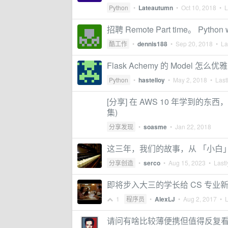
Python
•
Lateautumn
•
Oct 10, 2018
• La
招聘 Remote Part time。 P
酷工作
•
dennis188
•
Sep 20, 2018
• Las
Flask Achemy 的 Model 
Python
•
hastelloy
•
May 2, 2018
• Lastl
[分享] 在 AWS 10 年学到的东西，
集)
分享发现
•
soasme
•
Jan 22, 2018
这三年，我们的故事，从 「小白」
分享创造
•
serco
•
Aug 15, 2023
• Lastl
即将步入大三的学长给 CS 专业
1
程序员
•
AlexLJ
•
Aug 2, 2017
• L
请问有啥比较薄便携但值得反复