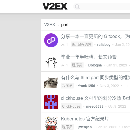
V2EX
part
›
分享一本一直更新的 Gitbook，[为
1
Go 编程语言
•
railsboy
•
Jan 2, 2
毕业一年半吐槽，长文预警
1
程序员
•
Bologna
•
Jan 31, 2023
•
有什么与 third part 同步类
程序员
•
frank1256
•
Nov 3, 2022
• Last
clickhouse 文档里的划分
ClickHouse
•
meso5533
•
Oct 9, 2022
Kubernetes 官方纪录片
程序员
•
jwenjian
•
Feb 15, 2022
• Lastl