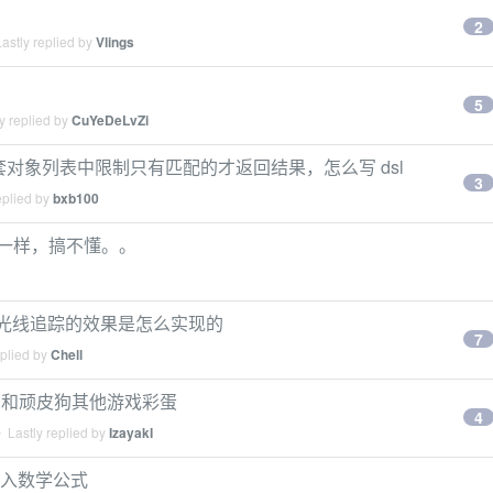
）
2
astly replied by
Vlings
）
5
y replied by
CuYeDeLvZi
字段，嵌套对象列表中限制只有匹配的才返回结果，怎么写 dsl
3
eplied by
bxb100
索像谜一样，搞不懂。。
 中这种类似光线追踪的效果是怎么实现的
7
eplied by
Chell
出现 PS3 和顽皮狗其他游戏彩蛋
4
 Lastly replied by
IzayakI
何输入数学公式