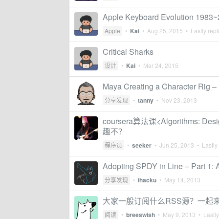
Apple Keyboard Evolution 1983
Apple
•
Kai
•
Aug 25, 2015
• Lastly repl
Critical Sharks
设计
•
Kai
•
Mar 24, 2015
Maya Creating a Character Rig – 
分享发现
•
tanny
•
Nov 23, 2013
coursera算法课<Algorithms: D
趣不？
程序员
•
seeker
•
Jun 25, 2013
• Lastly
Adopting SPDY in Line – Part 1:
分享发现
•
ihacku
•
May 14, 2013
大家一般订阅什么RSS源？一起
阅读
•
breeswish
•
May 9, 2013
• Lastly