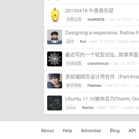
20130418 午夜俱乐部
天黑以后
•
fsw90628
•
Apr 19, 2013
• La
Designing a responsive, Retina-fri
设计
•
Kai
•
Mar 14, 2013
• Lastly repli
最近写的一个轻型论坛...简单界面，自动
分享创造
•
cheshirecat
•
Apr 14, 2012
• 
求前端网页设计师合作（Part-t
新手求助
•
ITwinner
•
Mar 27, 2011
• Las
Ubuntu 11.10被命名为Oneiric Oce
Linux
•
ihacku
•
Mar 7, 2011
• Lastly re
About
·
Help
·
Advertise
·
Blog
·
API