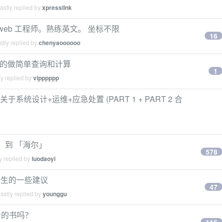
stly replied by
xpresslink
ython web 工程师。熟练英文。 坐标不限
16
tly replied by
chenyaoooooo
怎么优雅的做简单查询和计算
1
y replied by
vipppppp
关于系统设计+运维+应急处置 (PART 1 + PART 2 合
 到 「海尔」
578
y replied by
luodaoyi
新生的一些建议
47
astly replied by
younggu
看的书吗？