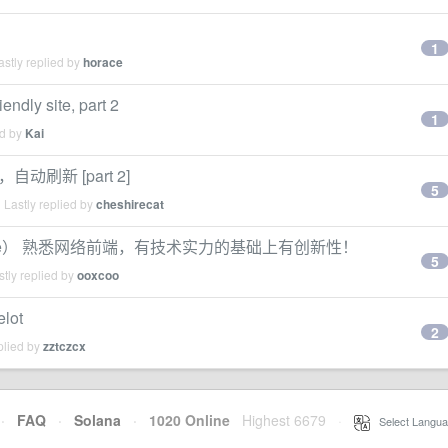
1
stly replied by
horace
endly site, part 2
1
ed by
Kai
刷新 [part 2]
5
Lastly replied by
cheshirecat
ime） 熟悉网络前端，有技术实力的基础上有创新性！
5
tly replied by
ooxcoo
lot
2
plied by
zztczcx
·
FAQ
·
Solana
·
1020 Online
Highest 6679
·
Select Langua