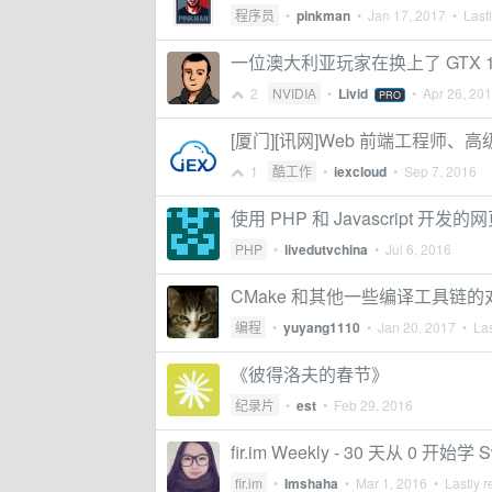
程序员
•
pinkman
•
Jan 17, 2017
• Lastl
一位澳大利亚玩家在换上了 GTX 1
2
NVIDIA
•
Livid
•
Apr 26, 20
PRO
[厦门][讯网]Web 前端工程师、高
1
酷工作
•
iexcloud
•
Sep 7, 2016
使用 PHP 和 Javascript 开发的
PHP
•
livedutvchina
•
Jul 6, 2016
CMake 和其他一些编译工具链的
编程
•
yuyang1110
•
Jan 20, 2017
• Las
《彼得洛夫的春节》
纪录片
•
est
•
Feb 29, 2016
fir.im Weekly - 30 天从 0 开始学 Sw
fir.im
•
Imshaha
•
Mar 1, 2016
• Lastly r