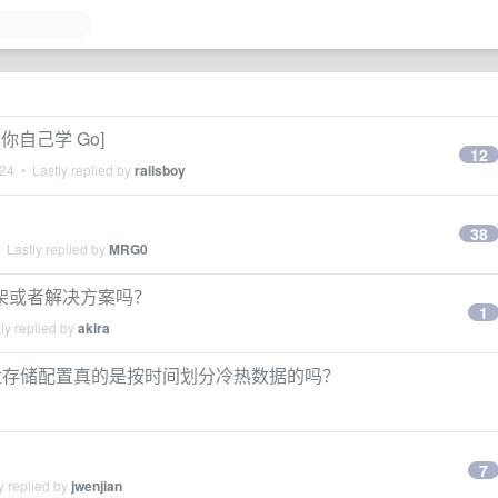
你自己学 Go]
12
024
• Lastly replied by
railsboy
38
 Lastly replied by
MRG0
型的框架或者解决方案吗？
1
ly replied by
akira
冷热多盘存储配置真的是按时间划分冷热数据的吗？
7
y replied by
jwenjian