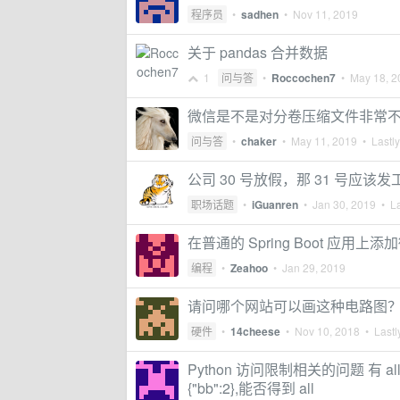
程序员
•
sadhen
•
Nov 11, 2019
关于 pandas 合并数据
1
问与答
•
Roccochen7
•
May 18, 2
微信是不是对分卷压缩文件非常
问与答
•
chaker
•
May 11, 2019
• Lastly
公司 30 号放假，那 31 号应该
职场话题
•
iGuanren
•
Jan 30, 2019
• La
在普通的 Spring Boot 应用上
编程
•
Zeahoo
•
Jan 29, 2019
请问哪个网站可以画这种电路图
硬件
•
14cheese
•
Nov 10, 2018
• Lastl
Python 访问限制相关的问题 有 all = { "a
{"bb":2},能否得到 all