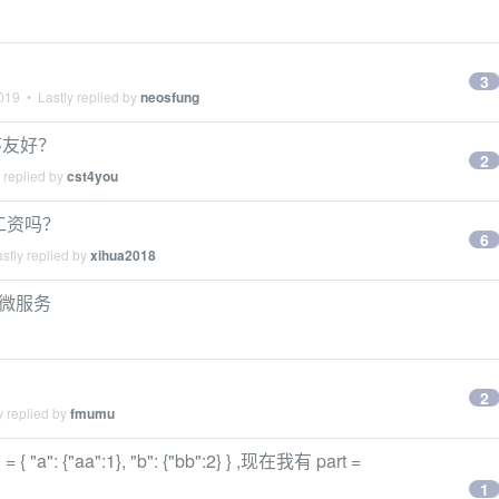
3
019
• Lastly replied by
neosfung
不友好？
2
 replied by
cst4you
发工资吗？
6
stly replied by
xihua2018
添加微服务
？
2
y replied by
fmumu
": {"aa":1}, "b": {"bb":2} } ,现在我有 part =
1