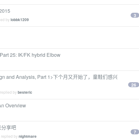
~2015
3
ied by
lobbk1209
Part 25: IK/FK hybrid Elbow
esign and Analysis, Part 1>下个月又开始了，童鞋们感兴
26
 replied by
besteric
 An Overview
来分享吧
7
 replied by
nightmare