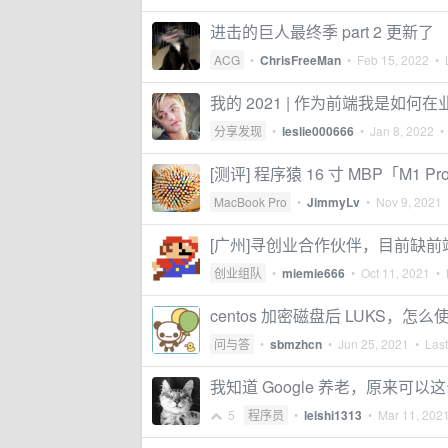
进击的巨人最终季 part 2 更新了
ACG
•
ChrisFreeMan
•
Feb 15, 2022
• L
我的 2021 | 作为前端我是如何
分享发现
•
leslie000666
•
Jan 8, 2022
• 
[测评] 程序猿 16 寸 MBP「M1
MacBook Pro
•
JimmyLv
•
Nov 9, 2021
•
[广州]寻创业合作伙伴，目前缺前
创业组队
•
miemie666
•
Oct 11, 2021
• L
centos 加密磁盘后 LUKS，怎么
问与答
•
sbmzhcn
•
Jun 25, 2021
• Last
我知道 Google 养老，原来可以这么
5
程序员
•
leishi1313
•
Mar 11, 202