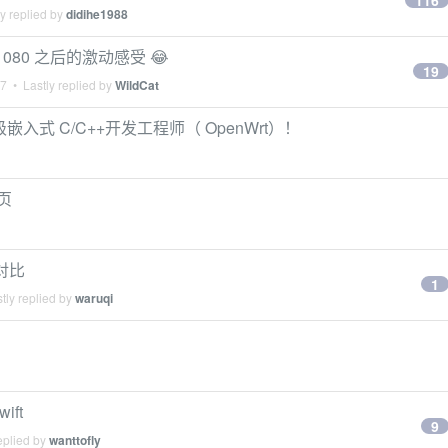
116
y replied by
didihe1988
080 之后的激动感受 😂
19
17
• Lastly replied by
WildCat
级嵌入式 C/C++开发工程师（ OpenWrt）！
网页
对比
1
tly replied by
waruqi
ift
9
eplied by
wanttofly