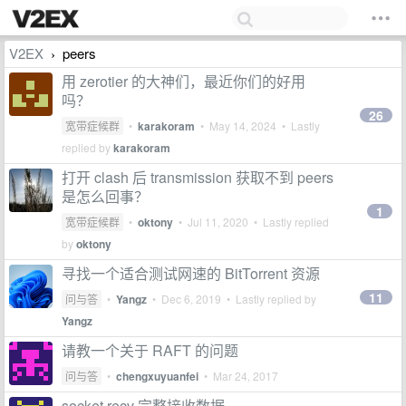
V2EX
peers
›
用 zerotier 的大神们，最近你们的好用
吗？
26
宽带症候群
•
karakoram
•
May 14, 2024
• Lastly
replied by
karakoram
打开 clash 后 transmission 获取不到 peers
是怎么回事？
1
宽带症候群
•
oktony
•
Jul 11, 2020
• Lastly replied
by
oktony
寻找一个适合测试网速的 BitTorrent 资源
11
问与答
•
Yangz
•
Dec 6, 2019
• Lastly replied by
Yangz
请教一个关于 RAFT 的问题
问与答
•
chengxuyuanfei
•
Mar 24, 2017
socket.recv 完整接收数据