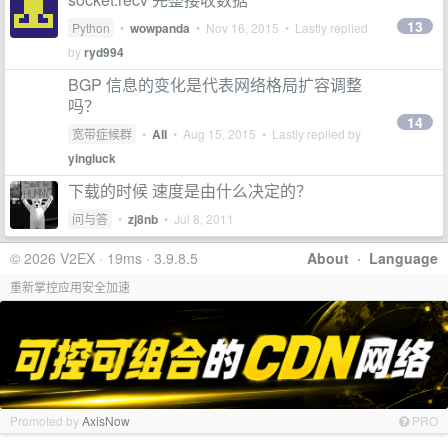
13
Python
•
wowpanda
•
Nov 16, 2015
• Lastly replied
by
ryd994
BGP 信息的变化是代表网络格局扩容调整
吗？
14
宽带症候群
•
AII
•
Aug 15, 2015
• Lastly replied by
yingluck
下载的时候 速度是由什么决定的？
问与答
•
zj8nb
•
Jul 8, 2011
© 2026 V2EX · 19ms · 3.9.8.5
About
·
Language
重新掌控应用安全加速
Promoted by
AxisNow
PRO