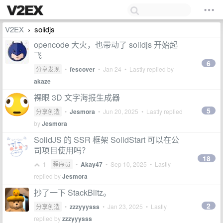
V2EX
solidjs
›
opencode 大火，也带动了 solidjs 开始起
飞
6
分享发现
•
fescover
•
Jan 24
• Lastly replied by
akaze
裸眼 3D 文字海报生成器
5
分享创造
•
Jesmora
•
Jun 20, 2025
• Lastly replied
by
Jesmora
SolidJS 的 SSR 框架 SolidStart 可以在公
司项目使用吗？
18
1
程序员
•
Akay47
•
Sep 10, 2025
• Lastly
replied by
Jesmora
抄了一下 StackBlitz。
2
分享创造
•
zzzyyysss
•
Jan 23, 2025
• Lastly
replied by
zzzyyysss