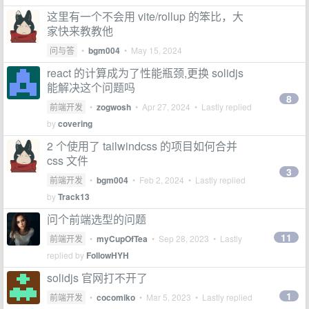
这里有一个不会用 vite/rollup 的笨比，大
家快来教教他
问与答
•
bgm004
•
May 15, 2024
react 的计算成为了性能瓶颈,更换 solidjs
能解决这个问题吗
8
前端开发
•
zogwosh
•
Apr 27, 2024
• Lastly replied
by
covering
2 个使用了 tailwindcss 的项目如何合并
css 文件
3
前端开发
•
bgm004
•
Feb 2, 2024
• Lastly replied
by
Track13
问个前端选型的问题
11
前端开发
•
myCupOfTea
•
Sep 28, 2023
• Lastly
replied by
FollowHYH
solidjs 官网打不开了
1
前端开发
•
cocomiko
•
Mar 5, 2023
• Lastly replied