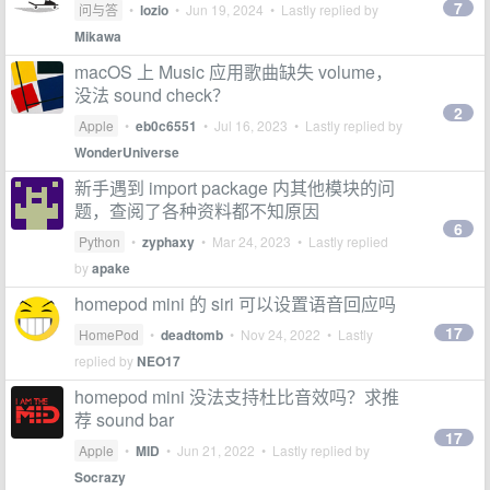
7
问与答
•
lozio
•
Jun 19, 2024
• Lastly replied by
Mikawa
macOS 上 Music 应用歌曲缺失 volume，
没法 sound check？
2
Apple
•
eb0c6551
•
Jul 16, 2023
• Lastly replied by
WonderUniverse
新手遇到 import package 内其他模块的问
题，查阅了各种资料都不知原因
6
Python
•
zyphaxy
•
Mar 24, 2023
• Lastly replied
by
apake
homepod mini 的 siri 可以设置语音回应吗
17
HomePod
•
deadtomb
•
Nov 24, 2022
• Lastly
replied by
NEO17
homepod mini 没法支持杜比音效吗？求推
荐 sound bar
17
Apple
•
MID
•
Jun 21, 2022
• Lastly replied by
Socrazy