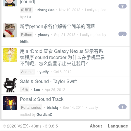
[sound]
7
问与答
•
zhangxiao
•
Nov 10, 2013
• Lastly replied
by
aku
新手python求各位解答个简单的问题
5
Python
•
ybooty
•
Sep 21, 2013
• Lastly replied by
9hills
用 airDroid 查看 Galaxy Nexus 显示有系
统程序 sound recorder 为什么在手机里看
不到呢，怎么能显示出来让我用？
Android
•
yutify
•
Oct 6, 2012
Safe & Sound - Taylor Swift
音乐
•
Leo
•
Apr 26, 2012
Portal 2 Sound Track
1
Portal series
•
bjshdq
•
Sep 14, 2011
• Lastly
replied by
GordianZ
© 2026 V2EX · 43ms · 3.9.8.5
About
·
Language