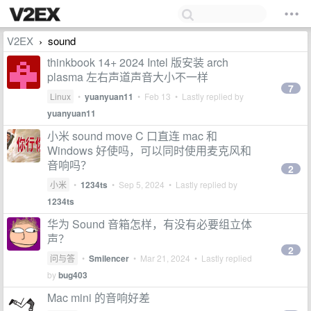
V2EX
sound
›
thinkbook 14+ 2024 Intel 版安装 arch
plasma 左右声道声音大小不一样
7
Linux
•
yuanyuan11
•
Feb 13
• Lastly replied by
yuanyuan11
小米 sound move C 口直连 mac 和
Windows 好使吗，可以同时使用麦克风和
音响吗？
2
小米
•
1234ts
•
Sep 5, 2024
• Lastly replied by
1234ts
华为 Sound 音箱怎样，有没有必要组立体
声？
2
问与答
•
Smilencer
•
Mar 21, 2024
• Lastly replied
by
bug403
Mac mini 的音响好差