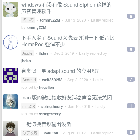
windows 有没有像 Sound Siphon 这样的
声音管理软件
5
问与答
•
tommyZZM
•
Jul 13, 2020
• Lastly replied
by
tommyZZM
下手入定了 Sound X 先云评测一下 低音比
HomePod 强悍不少
6
Apple
•
jhdss
•
Dec 2, 2019
• Lastly replied by
jhdss
有类似三星 adapt sound 的应用吗？
7
Android
•
wolf369258
•
Sep 3, 2020
• Lastly
replied by
hugelion
mac 版的微信接收好友消息声音无法关闭
1
macOS
•
stringtheory
•
Jan 10, 2019
• Lastly
replied by
stringtheory
一键切换音频输出设备
6
分享发现
•
kokutou
•
Aug 22, 2017
• Lastly replied