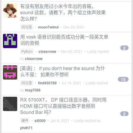
有没有朋友用过小米今年出的音箱，
sound 这款，请教下，两个组立体声效果
怎么样？
问与答
•
moon7wimd
•
Dec 23, 2021
用 vosk 语音识别能否成功分离一段英文单
词的音频
2
Python
•
closernow
•
Nov 20, 2021
• Lastly replied
by
closernow
[英语] ： if you don't hear the sound 为什
么不是： 如果你不想听
15
问与答
•
find456789
•
Jul 14, 2021
• Lastly replied
by
msg7086
RX 5700XT， DP 接口连显示器，同时用
HDMI 接口可以直接输出数字音频到
Sound Bar 吗？
2
硬件
•
sl0000
•
Jan 6, 2021
• Lastly replied by
phdh71