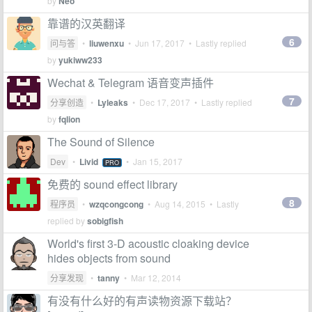
by
Neo
靠谱的汉英翻译
6
问与答
•
liuwenxu
•
Jun 17, 2017
• Lastly replied
by
yukiww233
Wechat & Telegram 语音变声插件
7
分享创造
•
Lyleaks
•
Dec 17, 2017
• Lastly replied
by
fqlion
The Sound of Silence
Dev
•
Livid
•
Jan 15, 2017
PRO
免费的 sound effect library
8
程序员
•
wzqcongcong
•
Aug 14, 2015
• Lastly
replied by
sobigfish
World's first 3-D acoustic cloaking device
hides objects from sound
分享发现
•
tanny
•
Mar 12, 2014
有没有什么好的有声读物资源下载站？