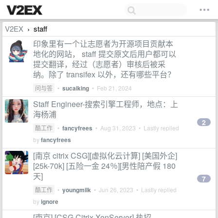
V2EX
staff
›
印象里有一个让志愿者为开源项目贡献本
地化的网站， staff 提交原文后用户都可以
提交翻译，经过（志愿者）审核后被采
纳。除了 transifex 以外，还有哪些平台？
问与答
•
sucaiking
•
Feb 21, 2024
Staff Engineer-搜索引擎工程师，地点：上
海杨浦
2
酷工作
•
fancyfrees
•
Aug 31, 2023
• Lastly replied
by
fancyfrees
[南京 citrix CSG][虚拟化云计算] [美国外企]
[25k-70k] [五险一金 24％][男性陪产假 180
天]
7
酷工作
•
youngmilk
•
Jun 26, 2023
• Lastly replied
by
ignore
[南京] [CSG Citrix XenServer] 热招