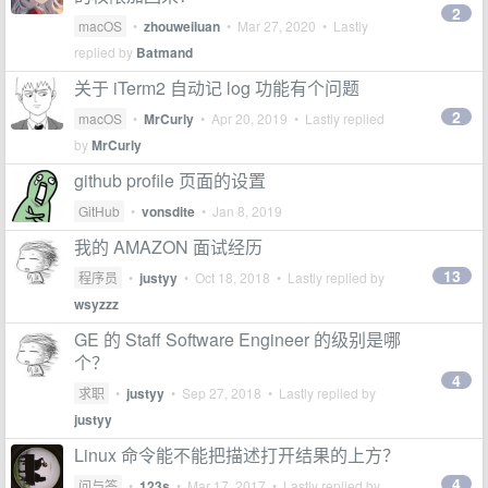
2
macOS
•
zhouweiluan
•
Mar 27, 2020
• Lastly
replied by
Batmand
关于 iTerm2 自动记 log 功能有个问题
2
macOS
•
MrCurly
•
Apr 20, 2019
• Lastly replied
by
MrCurly
github profile 页面的设置
GitHub
•
vonsdite
•
Jan 8, 2019
我的 AMAZON 面试经历
13
程序员
•
justyy
•
Oct 18, 2018
• Lastly replied by
wsyzzz
GE 的 Staff Software Engineer 的级别是哪
个？
4
求职
•
justyy
•
Sep 27, 2018
• Lastly replied by
justyy
Linux 命令能不能把描述打开结果的上方？
4
问与答
•
123s
•
Mar 17, 2017
• Lastly replied by