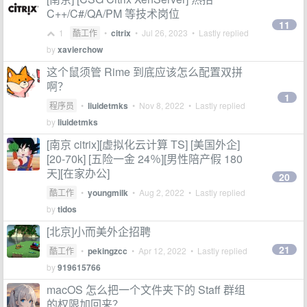
C++/C#/QA/PM 等技术岗位
11
1
酷工作
•
citrix
•
Jul 26, 2023
• Lastly replied
by
xavierchow
这个鼠须管 Rime 到底应该怎么配置双拼
啊？
1
程序员
•
liuidetmks
•
Nov 8, 2022
• Lastly replied
by
liuidetmks
[南京 citrix][虚拟化云计算 TS] [美国外企]
[20-70k] [五险一金 24％][男性陪产假 180
天][在家办公]
20
酷工作
•
youngmilk
•
Aug 2, 2022
• Lastly replied
by
tidos
[北京]小而美外企招聘
21
酷工作
•
pekingzcc
•
Apr 12, 2022
• Lastly replied
by
919615766
macOS 怎么把一个文件夹下的 Staff 群组
的权限加回来？