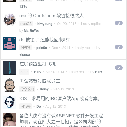
123s
osx 的 Containers 软链接很感人
3
macOS
•
kittyoung
•
Oct 20, 2015
• Lastly replied
by
MartinWu
do 被锁了 还能找回来吗？
7
问与答
•
pois0n
•
Dec 4, 2014
• Lastly replied by
vicesa
在编辑器里打飞机...
2
Atom
•
ETiV
•
Mar 4, 2014
• Lastly replied by
ETiV
黑莓慾裁員四成員工
分享发现
•
tanny
•
Sep 19, 2013
iOS上求易用的IRC客户端App或者方案。
问与答
•
Do
•
Aug 12, 2013
各位大侠有没有做ASP.NET 软件开发工程
师啊，现在四大之一在招，是公司内部的