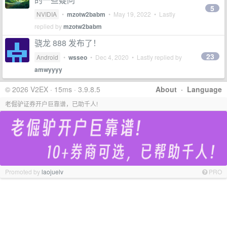
5
NVIDIA
•
mzotw2babm
•
May 19, 2022
• Lastly
replied by
mzotw2babm
骁龙 888 发布了！
23
Android
•
wsseo
•
Dec 4, 2020
• Lastly replied by
amwyyyy
© 2026 V2EX · 15ms · 3.9.8.5
About
·
Language
老倔驴证券开户巨靠谱，已助千人!
Promoted by
laojuelv
PRO