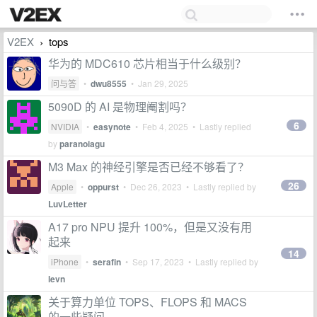
V2EX
tops
›
华为的 MDC610 芯片相当于什么级别？
问与答
•
dwu8555
•
Jan 29, 2025
5090D 的 AI 是物理阉割吗？
6
NVIDIA
•
easynote
•
Feb 4, 2025
• Lastly replied
by
paranoiagu
M3 Max 的神经引擎是否已经不够看了？
26
Apple
•
oppurst
•
Dec 26, 2023
• Lastly replied by
LuvLetter
A17 pro NPU 提升 100%，但是又没有用
起来
14
iPhone
•
serafin
•
Sep 17, 2023
• Lastly replied by
levn
关于算力单位 TOPS、FLOPS 和 MACS
的一些疑问