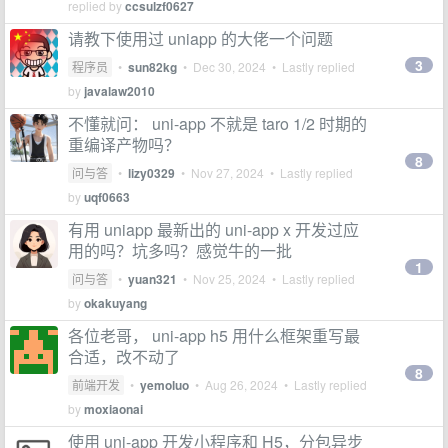
replied by
ccsulzf0627
请教下使用过 uniapp 的大佬一个问题
3
程序员
•
sun82kg
•
Dec 30, 2024
• Lastly replied
by
javalaw2010
不懂就问： uni-app 不就是 taro 1/2 时期的
重编译产物吗？
8
问与答
•
lizy0329
•
Nov 27, 2024
• Lastly replied
by
uqf0663
有用 uniapp 最新出的 uni-app x 开发过应
用的吗？坑多吗？感觉牛的一批
1
问与答
•
yuan321
•
Nov 25, 2024
• Lastly replied
by
okakuyang
各位老哥， uni-app h5 用什么框架重写最
合适，改不动了
8
前端开发
•
yemoluo
•
Aug 26, 2024
• Lastly replied
by
moxiaonai
使用 uni-app 开发小程序和 H5，分包异步