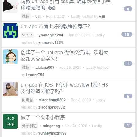
请教 uni-app 引用 css 库, 编译到微信小程
序端无效的问题
8
微信
•
viiii
•
Feb 2, 2021
• Lastly replied by
viiii
uni-app 市面上好的教程推荐下？
15
Vue.js
•
ymmagic1234
•
Jan 22, 2021
• Lastly
replied by
ymmagic1234
创建了一个 uni-app 微信交流群，欢迎大
家加入交流学习！
1
微信
•
Liulang007
•
Feb 25, 2021
• Lastly replied
by
Leader755
uni-app 在 IOS 下使用 webview 拉起 H5
支付难道无解了吗？
6
问与答
•
xiaochong0302
•
Dec 3, 2020
• Lastly
replied by
xiaochong0302
做了一个头条小程序
1
分享创造
•
mingceng
•
Nov 24, 2020
• Lastly
replied by
yunheyingzhu99