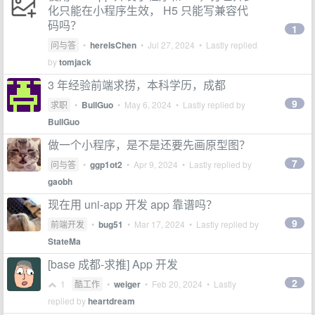
化只能在小程序生效， H5 只能写兼容代
码吗？
1
问与答
•
hereIsChen
•
Jul 27, 2024
• Lastly replied
by
tomjack
3 年经验前端求捞，本科学历，成都
9
求职
•
BullGuo
•
May 6, 2024
• Lastly replied by
BullGuo
做一个小程序，是不是还要先画原型图？
7
问与答
•
ggp1ot2
•
Apr 9, 2024
• Lastly replied by
gaobh
现在用 uni-app 开发 app 靠谱吗？
9
前端开发
•
bug51
•
Mar 17, 2024
• Lastly replied by
StateMa
[base 成都-求推] App 开发
2
1
酷工作
•
weiger
•
Feb 20, 2024
• Lastly
replied by
heartdream