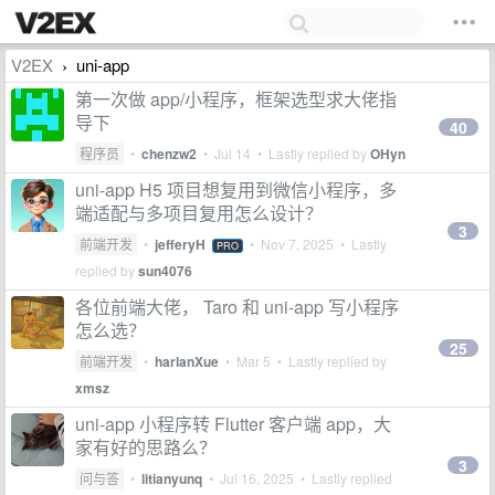
V2EX
uni-app
›
第一次做 app/小程序，框架选型求大佬指
导下
40
程序员
•
chenzw2
•
Jul 14
• Lastly replied by
OHyn
uni-app H5 项目想复用到微信小程序，多
端适配与多项目复用怎么设计？
3
前端开发
•
jefferyH
•
Nov 7, 2025
• Lastly
PRO
replied by
sun4076
各位前端大佬， Taro 和 uni-app 写小程序
怎么选？
25
前端开发
•
harlanXue
•
Mar 5
• Lastly replied by
xmsz
uni-app 小程序转 Flutter 客户端 app，大
家有好的思路么？
3
问与答
•
litianyunq
•
Jul 16, 2025
• Lastly replied