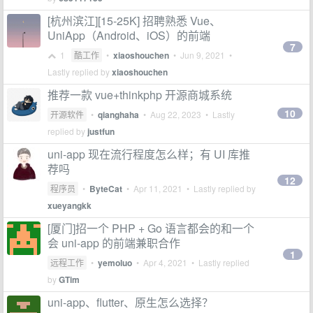
[杭州滨江][15-25K] 招聘熟悉 Vue、
UniApp（Android、iOS）的前端
7
1
酷工作
•
xiaoshouchen
•
Jun 9, 2021
•
Lastly replied by
xiaoshouchen
推荐一款 vue+thinkphp 开源商城系统
10
开源软件
•
qianghaha
•
Aug 22, 2023
• Lastly
replied by
justfun
uni-app 现在流行程度怎么样；有 UI 库推
荐吗
12
程序员
•
ByteCat
•
Apr 11, 2021
• Lastly replied by
xueyangkk
[厦门]招一个 PHP + Go 语言都会的和一个
会 uni-app 的前端兼职合作
1
远程工作
•
yemoluo
•
Apr 4, 2021
• Lastly replied
by
GTim
uni-app、flutter、原生怎么选择？