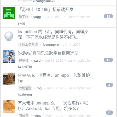
replied by
xuyangqiao520
「苏州｜ 10-15k」招前端开发
12
酷工作
•
ykgg
•
Jul 28, 2020
• Lastly replied by
ykgg
teambition 的飞流，同样代码，同样步
骤，不同流水线就是构建不成功。
全球工单系统
•
icemanpro
•
Jul 11, 2020
[求助帖]喜闻乐见跨平台框架选型
19
程序员
•
azsd
•
Jun 10, 2020
• Lastly replied by
Sven0706
只会 vue、小程序、uni-app，入职维护
jsp
4
职场话题
•
rogi
•
Jun 2, 2020
• Lastly replied by
huxiweng
有大佬用 uni-app 么，一次性编译小程
序、Android、ios 应用，坑多么？
9
问与答
•
finely
•
May 2, 2020
• Lastly replied by