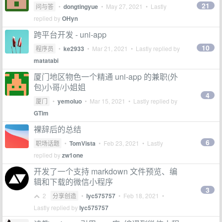
21
问与答
•
dongtingyue
•
May 27, 2021
• Lastly
replied by
OHyn
跨平台开发 - uni-app
10
程序员
•
ke2933
•
Mar 21, 2021
• Lastly replied by
matatabi
厦门地区物色一个精通 uni-app 的兼职(外
包)小哥/小姐姐
4
厦门
•
yemoluo
•
Mar 15, 2021
• Lastly replied by
GTim
裸辞后的总结
6
职场话题
•
TomVista
•
Feb 23, 2021
• Lastly
replied by
zw1one
开发了一个支持 markdown 文件预览、编
辑和下载的微信小程序
3
2
分享创造
•
lyc575757
•
Feb 18, 2021
•
Lastly replied by
lyc575757