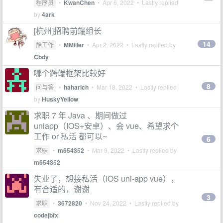
程序员
•
KwanChen
•
Apr 6, 2022
• Lastly replied
by
4ark
[杭州]招聘前端组长
14
酷工作
•
MMiller
•
Apr 2, 2022
• Lastly replied by
Cbdy
哪个跨端框架比较好
8
问与答
•
haharich
•
Mar 18, 2022
• Lastly replied
by
HuskyYellow
求职 7 年 Java 、期间做过
uniapp（IOS+安卓）、会 vue、希望求个
工作 or 私活 都可以~
6
求职
•
m654352
•
Mar 9, 2022
• Lastly replied by
m654352
失业了，想接私活（iOS uni-app vue），
有合适的，谢谢
3
求职
•
3672820
•
Nov 24, 2022
• Lastly replied by
codejbfx