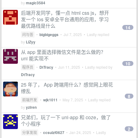
by
magic3584
后端开发同学，懂一点 html css js，想开
发一个 ios 安卓全平台通用的应用，学习
最优路线是什么
14
问与答
•
bigbigeggs
•
Jul 7, 2025
• Lastly replied
by
LiZyy
从 app 里面选择微信文件是怎么做的？
uni 能实现不
10
程序员
•
DtTracy
•
Jun 11, 2025
• Lastly replied by
DtTracy
25 年了， App 跨端用什么？感觉网上眼花
缭乱
8
前端开发
•
wjk1011
•
May 7, 2025
• Lastly replied
by
yzlren
兄弟们，玩了一下 uni-app 和 coze，做了
个小程序
2
分享发现
•
ccsulzf0627
•
Jan 24, 2025
• Lastly