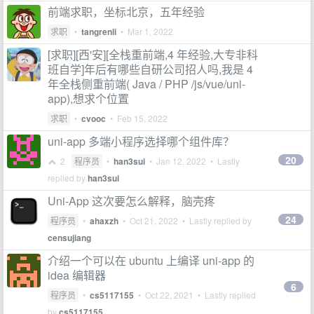
前端求职，坐标北京，五年经验
求职
•
tangrenli
•
Mar 1, 2022
[求职][西'安][全栈重前端,4 年经验,大专非科
班自学]年后有哪些自研公司招人吗,我是 4
年全栈侧重前端( Java / PHP /js/vue/uni-
app),想求个位置
求职
•
cvooc
•
Feb 15, 2022
uni-app 多端小程序选择哪个组件库？
20
2
程序员
•
han3sui
•
Jan 12, 2022
• Lastly
replied by
han3sui
Uni-App 这次要怎么解释，脑壳疼
24
程序员
•
ahaxzh
•
Oct 21, 2022
• Lastly replied by
censujiang
介绍一个可以在 ubuntu 上编译 uni-app 的
idea 编辑器
6
程序员
•
cs5117155
•
Oct 22, 2021
• Lastly replied
by
cs5117155