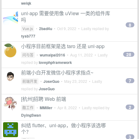
weiqk
uni-app 需要使用像 uView 一类的组件库
吗
8
Vue.js
•
2bad4u
•
Oct 9, 2022
• Lastly replied by
tysb777
小程序目前框架是选 taro 还是 uni-app
28
问与答
•
wumaipai2016
•
Aug 11, 2022
• Lastly
replied by
lovephpframework
前端小白开发微信小程序求指点~
7
前端开发
•
JoseGuo
•
May 23, 2022
• Lastly
replied by
JoseGuo
[杭州]招聘 Web 前端
2
酷工作
•
MMiller
•
Apr 8, 2022
• Lastly replied by
DyingSwan
纠结 flutter、uni-app，做小程序该选哪
个？
3