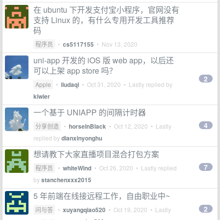
在 ubuntu 下开发支付宝小程序，官网没有
支持 Linux 的，有什么专用开发工具推荐
码
程序员
•
cs5117155
•
Nov 13, 2020
uni-app 开发的 iOS 版 web app，以后还
可以上架 app store 吗？
2
Apple
•
liudaqi
•
Oct 31, 2020
• Lastly replied by
kiwier
一个基于 UNIAPP 的间隔计时器
4
分享创造
•
horseInBlack
•
Oct 12, 2020
• Lastly
replied by
dianxinyonghu
想请教下大家直播项目混合打包方案
7
程序员
•
whiteWind
•
Oct 26, 2020
• Lastly replied
by
stanchenxxx2015
5 年前端在线接远程工作，自由职业中~
2
问与答
•
xuyangqiao520
•
Oct 19, 2020
• Lastly