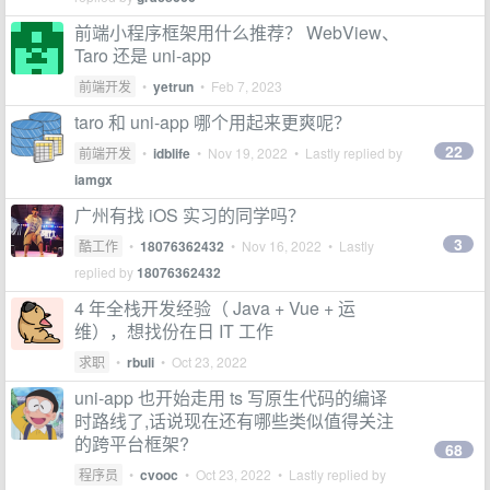
前端小程序框架用什么推荐？ WebView、
Taro 还是 uni-app
前端开发
•
yetrun
•
Feb 7, 2023
taro 和 uni-app 哪个用起来更爽呢？
22
前端开发
•
idblife
•
Nov 19, 2022
• Lastly replied by
iamgx
广州有找 iOS 实习的同学吗？
3
酷工作
•
18076362432
•
Nov 16, 2022
• Lastly
replied by
18076362432
4 年全栈开发经验（ Java + Vue + 运
维），想找份在日 IT 工作
求职
•
rbuli
•
Oct 23, 2022
uni-app 也开始走用 ts 写原生代码的编译
时路线了,话说现在还有哪些类似值得关注
的跨平台框架?
68
程序员
•
cvooc
•
Oct 23, 2022
• Lastly replied by