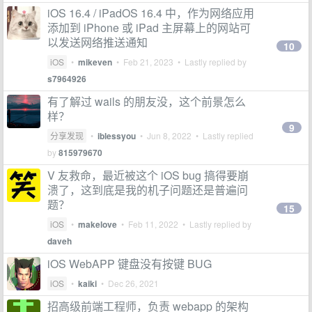
iOS 16.4 / iPadOS 16.4 中，作为网络应用
添加到 iPhone 或 iPad 主屏幕上的网站可
以发送网络推送通知
10
iOS
•
mikeven
•
Feb 21, 2023
• Lastly replied by
s7964926
有了解过 wails 的朋友没，这个前景怎么
样？
9
分享发现
•
iblessyou
•
Jun 8, 2022
• Lastly replied
by
815979670
V 友救命，最近被这个 iOS bug 搞得要崩
溃了，这到底是我的机子问题还是普遍问
题？
15
iOS
•
makelove
•
Feb 11, 2022
• Lastly replied by
daveh
iOS WebAPP 键盘没有按键 BUG
iOS
•
kaiki
•
Dec 26, 2021
招高级前端工程师，负责 webapp 的架构