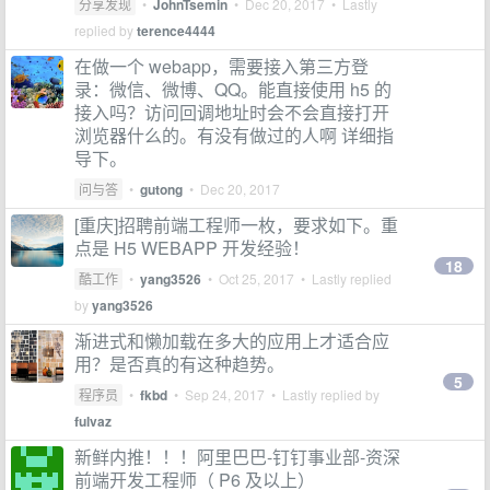
分享发现
•
JohnTsemin
•
Dec 20, 2017
• Lastly
replied by
terence4444
在做一个 webapp，需要接入第三方登
录：微信、微博、QQ。能直接使用 h5 的
接入吗？访问回调地址时会不会直接打开
浏览器什么的。有没有做过的人啊 详细指
导下。
问与答
•
gutong
•
Dec 20, 2017
[重庆]招聘前端工程师一枚，要求如下。重
点是 H5 WEBAPP 开发经验！
18
酷工作
•
yang3526
•
Oct 25, 2017
• Lastly replied
by
yang3526
渐进式和懒加载在多大的应用上才适合应
用？是否真的有这种趋势。
5
程序员
•
fkbd
•
Sep 24, 2017
• Lastly replied by
fulvaz
新鲜内推！！！阿里巴巴-钉钉事业部-资深
前端开发工程师（ P6 及以上）