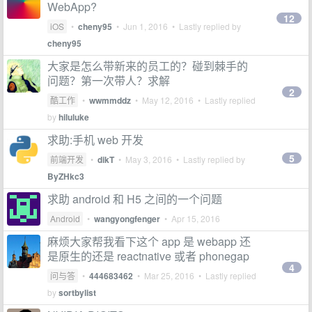
WebApp?
12
iOS
•
cheny95
•
Jun 1, 2016
• Lastly replied by
cheny95
大家是怎么带新来的员工的？碰到棘手的
问题？第一次带人？求解
2
酷工作
•
wwmmddz
•
May 12, 2016
• Lastly replied
by
hiluluke
求助:手机 web 开发
5
前端开发
•
dikT
•
May 3, 2016
• Lastly replied by
ByZHkc3
求助 android 和 H5 之间的一个问题
Android
•
wangyongfenger
•
Apr 15, 2016
麻烦大家帮我看下这个 app 是 webapp 还
是原生的还是 reactnative 或者 phonegap
4
问与答
•
444683462
•
Mar 25, 2016
• Lastly replied
by
sortbylist