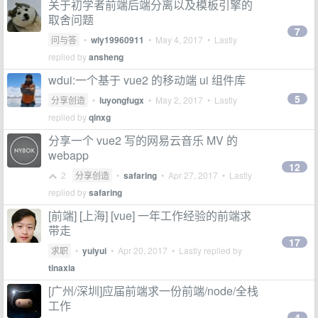
关于初学者前端后端分离以及模板引擎的
取舍问题
7
问与答
•
wly19960911
•
May 4, 2017
• Lastly
replied by
ansheng
wdui:一个基于 vue2 的移动端 ui 组件库
5
分享创造
•
luyongfugx
•
May 2, 2017
• Lastly
replied by
qinxg
分享一个 vue2 写的网易云音乐 MV 的
webapp
12
2
分享创造
•
safaring
•
Apr 27, 2017
• Lastly
replied by
safaring
[前端] [上海] [vue] 一年工作经验的前端求
带走
17
求职
•
yuiyui
•
Apr 20, 2017
• Lastly replied by
tinaxia
[广州/深圳]应届前端求一份前端/node/全栈
工作
4