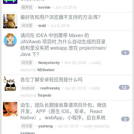
程序员
•
kevinle
•
Jun 13, 2018
最好告知用户浏览器不支持的方法/库？
问与答
•
tedd
•
Jun 6, 2018
请问在 IDEA 中创建带 Maven 的
JAVAweb 项目时,为什么自动生成的目录
结构里没有把 webapp 放在 project/main/
1
Java 下?
问与答
•
Newyorkcity
•
Nov 25, 2024
• Lastly
replied by
NESeeker
各位了解安卓轻应用是什么吗
12
Android
•
realfreesky
•
Apr 26, 2018
• Lastly
replied by
Torpedo
迫生，团队长期接收靠谱项目外包，微信
开发， APP（原生 iOS，安卓， React
Native）， webApp，小程序，后台系统
2
问与答
•
yazheng
•
Apr 24, 2018
• Lastly replied by
yazheng