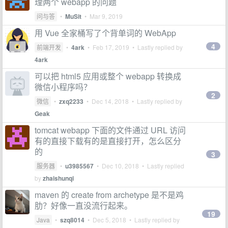
理两个 webapp 的问题
问与答
•
MuSit
•
Mar 9, 2019
用 Vue 全家桶写了个背单词的 WebApp
4
前端开发
•
4ark
•
Feb 17, 2019
• Lastly replied by
4ark
可以把 html5 应用或整个 webapp 转换成
微信小程序吗？
2
微信
•
zxq2233
•
Dec 14, 2018
• Lastly replied by
Geak
tomcat webapp 下面的文件通过 URL 访问
有的直接下载有的是直接打开，怎么区分
的
3
服务器
•
u3985567
•
Dec 10, 2018
• Lastly replied
by
zhaishunqi
maven 的 create from archetype 是不是鸡
肋？好像一直没流行起来。
19
Java
•
szq8014
•
Dec 5, 2018
• Lastly replied by