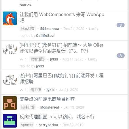
rodrick
让我们用 WebComponents 来写 WebApp
吧
3
分享创造
•
594mantou
•
Dec 24, 2020
• Lastly
replied by
CallMeSoul
[阿里巴巴] [政务钉钉] 招前端～ 大量 Offer
虚位以待全程跟踪反馈（P6、P7）
8
1
职场话题
•
jykid
•
Aug 11, 2020
• Lastly
replied by
jykid
[杭州] [阿里巴巴] [政务钉钉] 前端开发工程
师招聘
1
酷工作
•
jykid
•
Jul 21, 2020
复杂点的前端电商项目推荐
前端开发
•
Monstereat
•
Jan 19, 2020
反向代理配置 ip 可以访问，域名不行
Apache
•
harryperlau
•
Dec 30, 2019