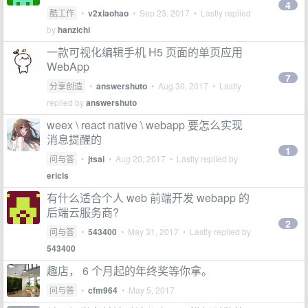
4
酷工作
•
v2xiaohao
•
Sep 23, 2017
• Lastly replied
by
hanzichi
一款可视化编辑手机 H5 页面的单页应用
WebApp
7
分享创造
•
answershuto
•
Aug 30, 2017
• Lastly
replied by
answershuto
weex \ react native \ webapp 要怎么实现
消息提醒的
1
问与答
•
jtsai
•
Aug 20, 2017
• Lastly replied by
ericls
有什么适合个人 web 前端开发 webapp 的
后端云服务商?
2
问与答
•
543400
•
May 31, 2017
• Lastly replied by
543400
趣店， 6 个月起的年终奖等你拿。
问与答
•
cfm964
•
May 5, 2017