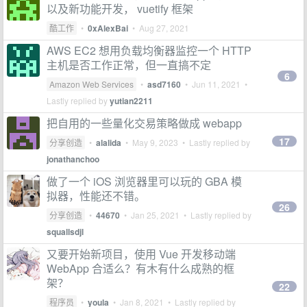
以及新功能开发， vuetify 框架
酷工作
•
0xAlexBai
•
Aug 27, 2021
AWS EC2 想用负载均衡器监控一个 HTTP
主机是否工作正常，但一直搞不定
6
Amazon Web Services
•
asd7160
•
Jun 11, 2021
•
Lastly replied by
yutian2211
把自用的一些量化交易策略做成 webapp
17
分享创造
•
alalida
•
May 9, 2023
• Lastly replied by
jonathanchoo
做了一个 iOS 浏览器里可以玩的 GBA 模
拟器，性能还不错。
26
分享创造
•
44670
•
Jan 25, 2021
• Lastly replied by
squallsdjl
又要开始新项目，使用 Vue 开发移动端
WebApp 合适么？有木有什么成熟的框
架？
22
程序员
•
youla
•
Jan 8, 2021
• Lastly replied by