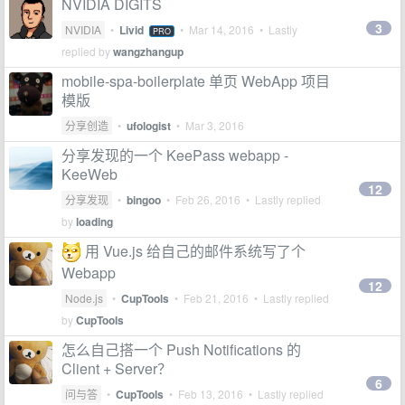
NVIDIA DIGITS
3
NVIDIA
•
Livid
•
Mar 14, 2016
• Lastly
PRO
replied by
wangzhangup
mobile-spa-boilerplate 单页 WebApp 项目
模版
分享创造
•
ufologist
•
Mar 3, 2016
分享发现的一个 KeePass webapp -
KeeWeb
12
分享发现
•
bingoo
•
Feb 26, 2016
• Lastly replied
by
loading
用 Vue.js 给自己的邮件系统写了个
Webapp
12
Node.js
•
CupTools
•
Feb 21, 2016
• Lastly replied
by
CupTools
怎么自己搭一个 Push Notifications 的
Client + Server？
6
问与答
•
CupTools
•
Feb 13, 2016
• Lastly replied