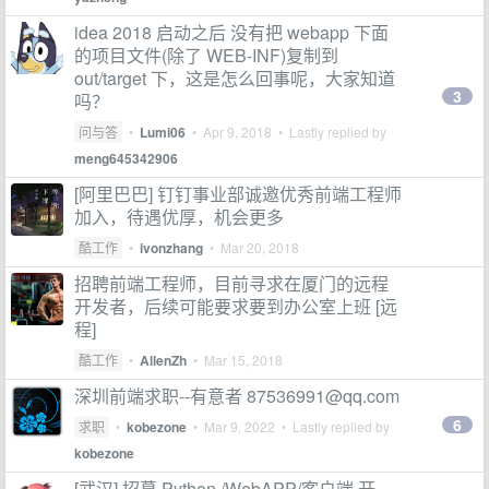
idea 2018 启动之后 没有把 webapp 下面
的项目文件(除了 WEB-INF)复制到
out/target 下，这是怎么回事呢，大家知道
3
吗？
问与答
•
Lumi06
•
Apr 9, 2018
• Lastly replied by
meng645342906
[阿里巴巴] 钉钉事业部诚邀优秀前端工程师
加入，待遇优厚，机会更多
酷工作
•
ivonzhang
•
Mar 20, 2018
招聘前端工程师，目前寻求在厦门的远程
开发者，后续可能要求要到办公室上班 [远
程]
酷工作
•
AllenZh
•
Mar 15, 2018
深圳前端求职--有意者
87536991@qq.com
6
求职
•
kobezone
•
Mar 9, 2022
• Lastly replied by
kobezone
[武汉] 招募 Python /WebAPP/客户端 开