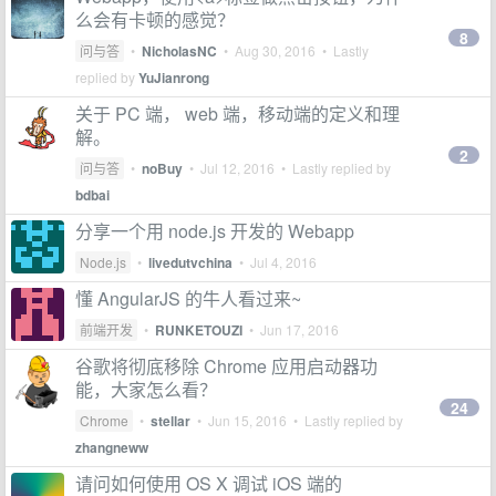
么会有卡顿的感觉？
8
问与答
•
NicholasNC
•
Aug 30, 2016
• Lastly
replied by
YuJianrong
关于 PC 端， web 端，移动端的定义和理
解。
2
问与答
•
noBuy
•
Jul 12, 2016
• Lastly replied by
bdbai
分享一个用 node.js 开发的 Webapp
Node.js
•
livedutvchina
•
Jul 4, 2016
懂 AngularJS 的牛人看过来~
前端开发
•
RUNKETOUZI
•
Jun 17, 2016
谷歌将彻底移除 Chrome 应用启动器功
能，大家怎么看？
24
Chrome
•
stellar
•
Jun 15, 2016
• Lastly replied by
zhangneww
请问如何使用 OS X 调试 iOS 端的