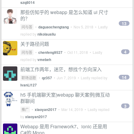
szq8014
那些仿知乎的 webapp 是怎么知道 ui 尺寸
的？
13
问与答
•
daguaochengtang
•
Nov 5, 2018
• Lastly
replied by
nikolausliu
关于路径问题
4
问与答
•
chenfeng9527
•
Oct 11, 2018
• Lastly
replied by
vmebeh
前端工作两年，迷茫，想找个方向深入
14
职场话题
•
qz357
•
Jun 7, 2019
• Lastly replied by
IvanLi127
h5 手机端聊天室|webapp 聊天案例|微互动
群聊间
3
推广
•
xiaoyan2017
•
Mar 14, 2019
• Lastly replied
by
xiaoyan2017
Webapp 是用 Framework7、ionic 还是用
C#的 Mono