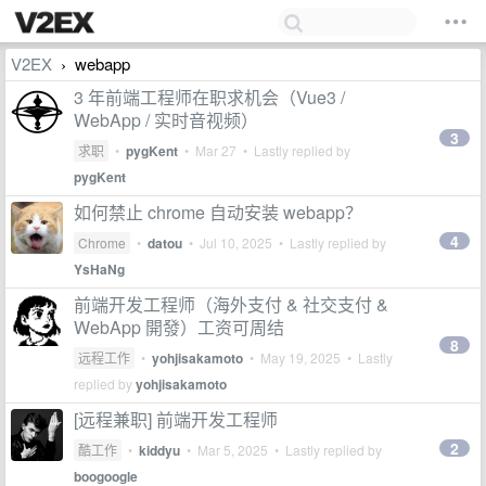
V2EX
webapp
›
3 年前端工程师在职求机会（Vue3 /
WebApp / 实时音视频）
3
求职
•
pygKent
•
Mar 27
• Lastly replied by
pygKent
如何禁止 chrome 自动安装 webapp？
4
Chrome
•
datou
•
Jul 10, 2025
• Lastly replied by
YsHaNg
前端开发工程师（海外支付 & 社交支付 &
WebApp 開發）工资可周结
8
远程工作
•
yohjisakamoto
•
May 19, 2025
• Lastly
replied by
yohjisakamoto
[远程兼职] 前端开发工程师
2
酷工作
•
kiddyu
•
Mar 5, 2025
• Lastly replied by
boogoogle