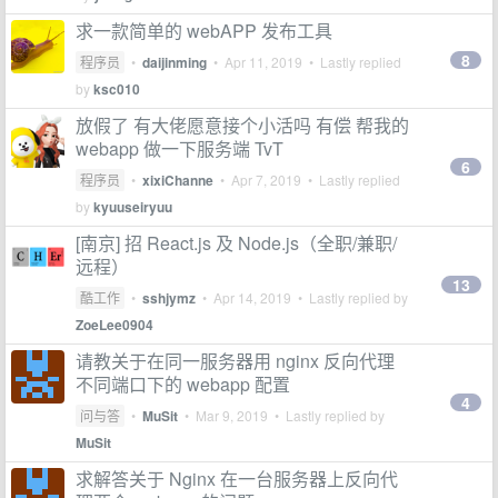
求一款简单的 webAPP 发布工具
8
程序员
•
daijinming
•
Apr 11, 2019
• Lastly replied
by
ksc010
放假了 有大佬愿意接个小活吗 有偿 帮我的
webapp 做一下服务端 TvT
6
程序员
•
xixiChanne
•
Apr 7, 2019
• Lastly replied
by
kyuuseiryuu
[南京] 招 React.js 及 Node.js（全职/兼职/
远程）
13
酷工作
•
sshjymz
•
Apr 14, 2019
• Lastly replied by
ZoeLee0904
请教关于在同一服务器用 nginx 反向代理
不同端口下的 webapp 配置
4
问与答
•
MuSit
•
Mar 9, 2019
• Lastly replied by
MuSit
求解答关于 Nginx 在一台服务器上反向代