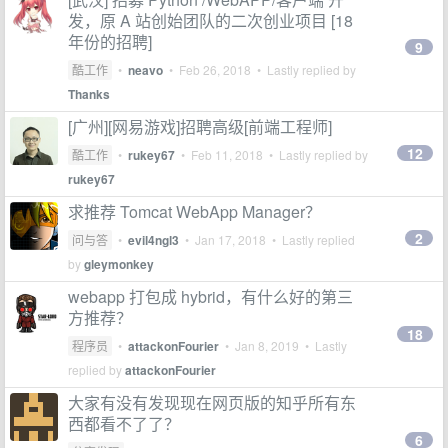
发，原 A 站创始团队的二次创业项目 [18
年份的招聘]
9
酷工作
•
neavo
•
Feb 26, 2018
• Lastly replied by
Thanks
[广州][网易游戏]招聘高级[前端工程师]
12
酷工作
•
rukey67
•
Feb 11, 2018
• Lastly replied by
rukey67
求推荐 Tomcat WebApp Manager？
2
问与答
•
evil4ngl3
•
Jan 17, 2018
• Lastly replied
by
gleymonkey
webapp 打包成 hybrid，有什么好的第三
方推荐？
18
程序员
•
attackonFourier
•
Jan 8, 2019
• Lastly
replied by
attackonFourier
大家有没有发现现在网页版的知乎所有东
西都看不了了？
6