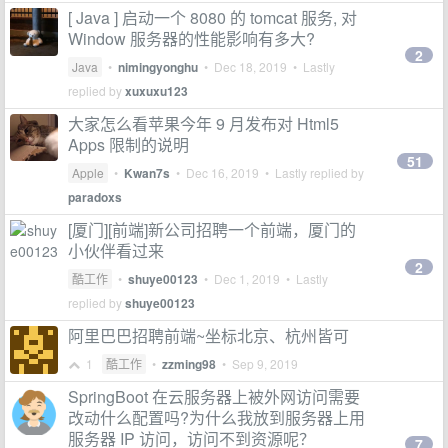
[ Java ] 启动一个 8080 的 tomcat 服务, 对
Window 服务器的性能影响有多大?
2
Java
•
nimingyonghu
•
Dec 18, 2019
• Lastly
replied by
xuxuxu123
大家怎么看苹果今年 9 月发布对 Html5
Apps 限制的说明
51
Apple
•
Kwan7s
•
Dec 16, 2019
• Lastly replied by
paradoxs
[厦门][前端]新公司招聘一个前端，厦门的
小伙伴看过来
2
酷工作
•
shuye00123
•
Dec 1, 2019
• Lastly
replied by
shuye00123
阿里巴巴招聘前端~坐标北京、杭州皆可
1
酷工作
•
zzming98
•
Sep 9, 2019
SpringBoot 在云服务器上被外网访问需要
改动什么配置吗?为什么我放到服务器上用
服务器 IP 访问，访问不到资源呢？
7