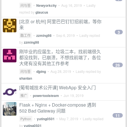
问与答
•
Newyorkcity
•
Aug 16, 2019
• Lastly
replied by
glaucus
[北京 or 杭州] 阿里巴巴钉钉招前端，等你
来
3
酷工作
•
zzming98
•
Sep 6, 2019
• Lastly replied
by
zzming98
刚毕业的应届生，垃圾二本，找前端很久
都没找到，已崩溃，不想找前端了，各位
大佬有没有其他工作参考
26
问与答
•
djping
•
Aug 28, 2019
• Lastly replied by
shanlan
[葡萄城技术公开课] WebApp 安全入门
推广
•
powertoolsteam
•
Jun 19, 2019
Flask + Nginx + Docker-compose 遇到
502 Bad Gateway 问题
11
Python
•
yuting0501
•
May 7, 2019
• Lastly replied
by
yuting0501