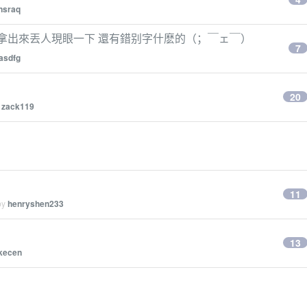
nsraq
字很醜，拿出來丟人現眼一下 還有錯别字什麽的（；￣ェ￣）
7
asdfg
？
20
y
zack119
11
by
henryshen233
13
kecen