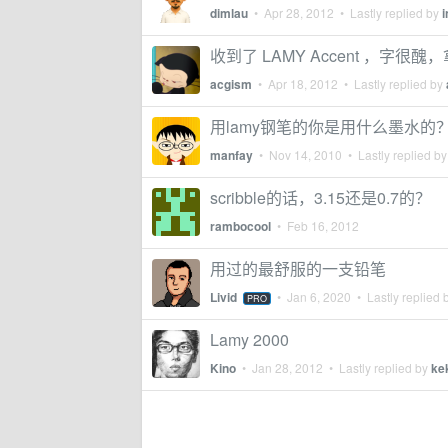
dimlau
•
Apr 28, 2012
• Lastly replied by
i
收到了 LAMY Accent ，
acgism
•
Apr 18, 2012
• Lastly replied by
用lamy钢笔的你是用什么墨水的
manfay
•
Nov 14, 2010
• Lastly replied b
scribble的话，3.15还是0.7的？
rambocool
•
Feb 16, 2012
用过的最舒服的一支铅笔
Livid
•
Jan 6, 2020
• Lastly replied 
PRO
Lamy 2000
Kino
•
Jan 28, 2012
• Lastly replied by
ke