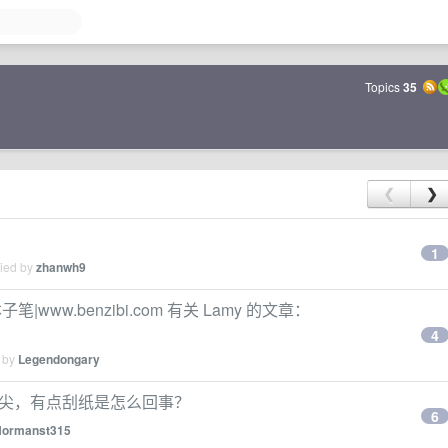
Topics
35
❮
❯
1
lied by
zhanwh9
ww.benzibi.com 有关 Lamy 的文章：
4
d by
Legendongary
F 笔尖，有点刮纸是怎么回事？
6
Normanst315