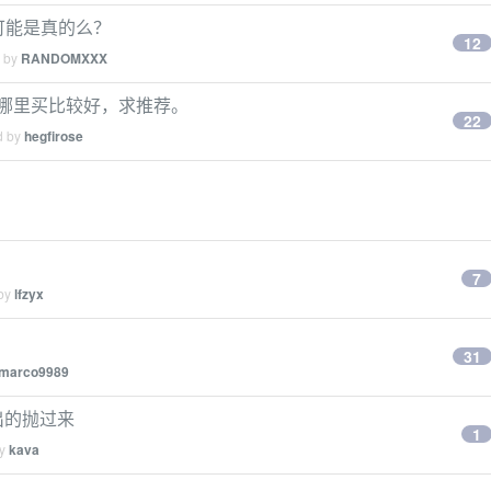
 ，可能是真的么？
12
d by
RANDOMXXX
网上哪里买比较好，求推荐。
22
d by
hegfirose
7
 by
lfzyx
31
marco9989
要出的抛过来
1
by
kava