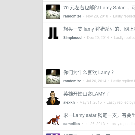
70 元左右包邮的 Lamy Safari
randomize
•
Nov 28, 2018
• Lastly replie
想买一支 lamy 狩猎系列的，
Simplecool
•
Dec 20, 2014
• Lastly replie
你们为什么喜欢 Lamy ？
randomize
•
Jul 26, 2014
• Lastly replied
英雄开始山寨LAMY了
alexkh
•
May 31, 2015
• Lastly replied by
求一Lamy safari钢笔一支，有
camellias
•
Jul 26, 2013
• Lastly replied 