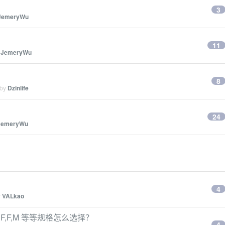
3
JemeryWu
11
y
JemeryWu
8
 by
Dzinlife
24
JemeryWu
4
y
VALkao
,F,M 等等规格怎么选择？
4