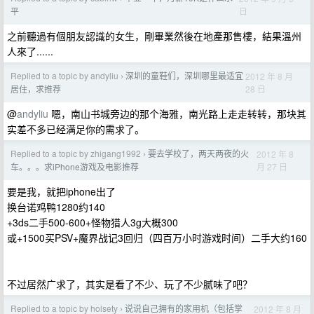
日
平
之前聽過有個朋友認識的女生，剛畢業然後在地產那售樓，結果溫州
人來了......
Replied to a topic by andyliu
深圳的童鞋们，深圳哪里最适宜
2012 年 8 月
›
28 日
居住，求推荐
@
andyliu
嗯，南山书城旁边的那个海雅，南光路上走走转转，那块其
实差不多已经满足你的需求了。
Replied to a topic by zhigang1992
要去学校了，两天两夜的火
2012 年 8
›
月 27 日
车。。。求iPhone游戏及电影推荐
要是我，就把iphone出了
换台诺鸡鸭1280约140
+3ds二手500-600+怪物猎人3g大概300
或+1500买PSV+魔界战记3回归（四百万小时游戏时间）二手大约160
不过居然广求了，其实是看了不少、玩了不少腻味了吧？
Replied to a topic by holsety
说说自己拥有的家用机（包括掌
2012 年 8 月
›