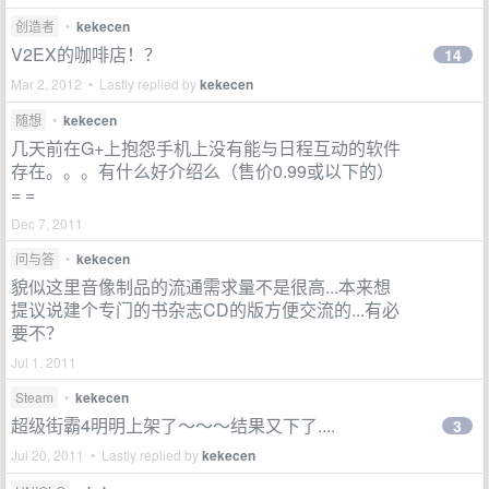
创造者
•
kekecen
V2EX的咖啡店！？
14
Mar 2, 2012 • Lastly replied by
kekecen
随想
•
kekecen
几天前在G+上抱怨手机上没有能与日程互动的软件
存在。。。有什么好介绍么（售价0.99或以下的）
= =
Dec 7, 2011
问与答
•
kekecen
貌似这里音像制品的流通需求量不是很高...本来想
提议说建个专门的书杂志CD的版方便交流的...有必
要不？
Jul 1, 2011
Steam
•
kekecen
超级街霸4明明上架了～～～结果又下了....
3
Jul 20, 2011 • Lastly replied by
kekecen