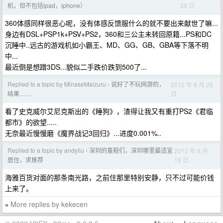
26 日
机，但不包括ipad，iphone）
360体感同样很恶心呢，没有体感反馈服什么的就不要出来献世了嘛...
身边有DSL+PSP1k+PSV+PS2，360和三公主未转回原籍...PS和DC
沉睡中..远古的游戏机如小霸王、MD、GG、GB、GBA等下落不明
中...
最近倒是想蹭3DS...貌似二手跌价跌到500了...
Replied to a topic by MinaseMaizuru
说好了不玩网游的，
2012 年 8 月 26
›
日
结果……
看了史克威尔艾尼克斯出的《睡狗》，渣得让我又有重打PS2《君临
都市》的欲望.....
无奈最近慢慢磨《魔界战记3回归》...进度0.001%..
Replied to a topic by andyliu
深圳的童鞋们，深圳哪里最适宜
2012 年 8 月
›
18 日
居住，求推荐
海雅百货对面的那条南光路，之前住那里特别安静，只不过可能价钱
上来了。
More replies by kekecen
»