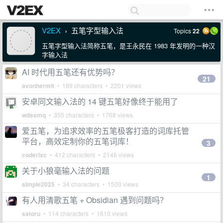
V2EX
五笔字型输入法
Topics
22
›
五笔字型输入法简称五笔，是王永民在 1983 年发明的一种汉
字输入法
AI 时代用五笔还有优势吗？
21
avonhermit
• 189 characters • 2201 views
安卓同文输入法的 14 键五笔好像终于能用了
wdssmq
• 350 characters • 1768 views
爱五笔，为追求效率的五笔极客打造的词库托管
平台，高效定制你的五笔词库！
3
coderlxc
• 412 characters • 2146 views
关于小狼毫输入法的问题
1
simple2025
• 34 characters • 1503 views
有人用清歌五笔 + Obsidian 遇到问题吗？
satoru
• 114 characters • 1610 views