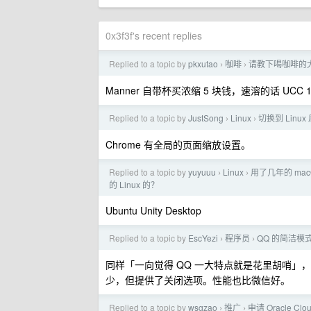
0x3f3f's recent replies
Replied to a topic by
pkxutao
咖啡
请教下喝咖啡的
›
›
Manner 自带杯买浓缩 5 块钱，速溶的话 UCC 1
Replied to a topic by
JustSong
Linux
切换到 Linu
›
›
Chrome 有全局的页面缩放设置。
Replied to a topic by
yuyuuu
Linux
用了几年的 ma
›
›
的 Linux 的？
Ubuntu Unity Desktop
Replied to a topic by
EscYezi
程序员
QQ 的简洁模
›
›
同样「一向觉得 QQ 一大特点就是花里胡哨」
少，但提供了关闭选项。性能也比微信好。
Replied to a topic by
wsgzao
推广
申请 Oracle C
›
›