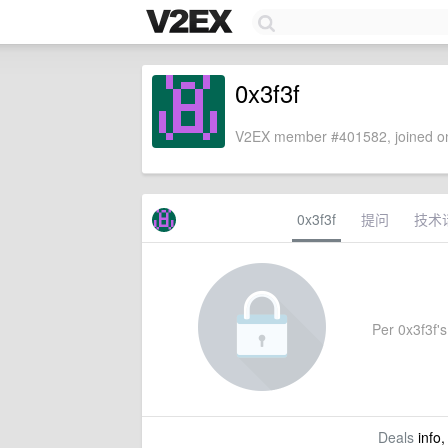
0x3f3f
V2EX member #401582, joined on
0x3f3f
提问
技术
Per 0x3f3f's 
Deals
info,