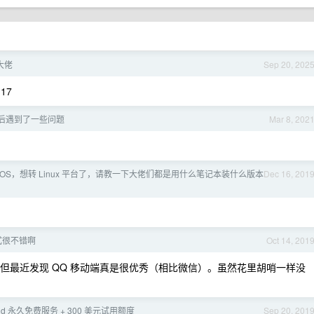
大佬
Sep 20, 202
17
x 后遇到了一些问题
Mar 8, 202
cOS，想转 Linux 平台了，请教一下大佬们都是用什么笔记本装什么版本
Dec 16, 201
式很不错啊
Oct 14, 201
，但最近发现 QQ 移动端真是很优秀（相比微信）。虽然花里胡哨一样没
loud 永久免费服务 + 300 美元试用额度
Sep 20, 201