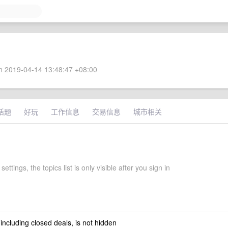
 2019-04-14 13:48:47 +08:00
话题
好玩
工作信息
交易信息
城市相关
settings, the topics list is only visible after you sign in
 including closed deals, is not hidden