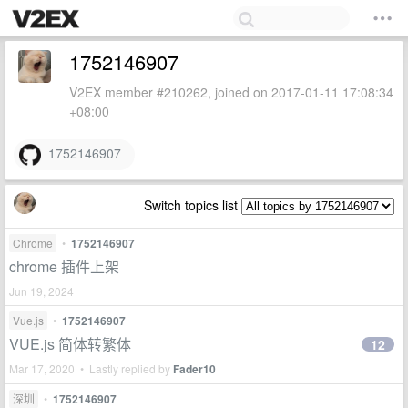
1752146907
V2EX member #210262, joined on 2017-01-11 17:08:34
+08:00
1752146907
Switch topics list
Chrome
•
1752146907
chrome 插件上架
Jun 19, 2024
Vue.js
•
1752146907
VUE.js 简体转繁体
12
Mar 17, 2020 • Lastly replied by
Fader10
深圳
•
1752146907