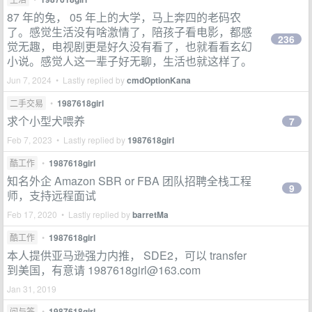
87 年的兔， 05 年上的大学，马上奔四的老码农
了。感觉生活没有啥激情了，陪孩子看电影，都感
236
觉无趣，电视剧更是好久没有看了，也就看看玄幻
小说。感觉人这一辈子好无聊，生活也就这样了。
Jun 7, 2024 • Lastly replied by
cmdOptionKana
二手交易
•
1987618girl
求个小型犬喂养
7
Feb 7, 2023 • Lastly replied by
1987618girl
酷工作
•
1987618girl
知名外企 Amazon SBR or FBA 团队招聘全栈工程
9
师，支持远程面试
Feb 17, 2020 • Lastly replied by
barretMa
酷工作
•
1987618girl
本人提供亚马逊强力内推， SDE2，可以 transfer
到美国，有意请
1987618girl@163.com
Jan 31, 2019
问与答
•
1987618girl