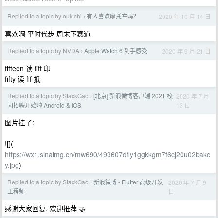
Replied to a topic by oukichi
有人喜欢摩托车吗？
2020 年 10 月 14 日
›
喜欢啊 平时代步 周末下赛道
Replied to a topic by NVDA
Apple Watch 6 到手感受
2020 年 9 月 21 日
›
fifteen 读 fift 印
fifty 读 fif 抵
Replied to a topic by StackGao
[北京] 新浪微博客户端 2021 校
2020 年 7 月
›
13 日
园招聘开始啦 Android & IOS
图片挂了:
![](
https://wx1.sinaimg.cn/mw690/493607dfly1ggkkgm7f6cj20u02bakc
y.jpg
)
Replied to a topic by StackGao
新浪微博 - Flutter 高级开发
2020 年 7 月 9
›
日
工程师
感谢大家回复, 欢迎推荐 🤝