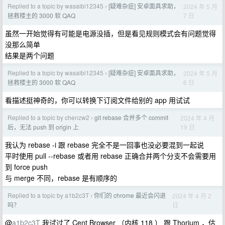
Replied to a topic by wasaibi12345
[疑难杂症] 安卓面具求助，
2024 年 5 月
›
7 日
拯救楼主的 3000 软 QAQ
虽然一开始觉得有可能是电源没插，但是看见规则模式会有问题觉得
没那么简单
结果是两个问题
Replied to a topic by wasaibi12345
[疑难杂症] 安卓面具求助，
2024 年 5 月
›
6 日
拯救楼主的 3000 软 QAQ
看描述挺神奇的，你可以转换下订阅文件给别的 app 用试试
Replied to a topic by chenzw2
git rebase 合并多个 commit
2024 年 4 月
›
19 日
后，无法 push 到 origin 上
我认为 rebase -i 跟 rebase 完全不是一回事也没必要混到一起说
平时使用 pull --rebase 或者用 rebase 正确合并两个分支不会需要用
到 force push
与 merge 不同，rebase 是有顺序的
Replied to a topic by a1b2c3T
你们的 chrome 最近会闪退
2024 年 4 月 2
›
日
吗？
@
a1b2c3T
我试过了 Cent Browser （内核 118 ） 跟 Thorium ，估