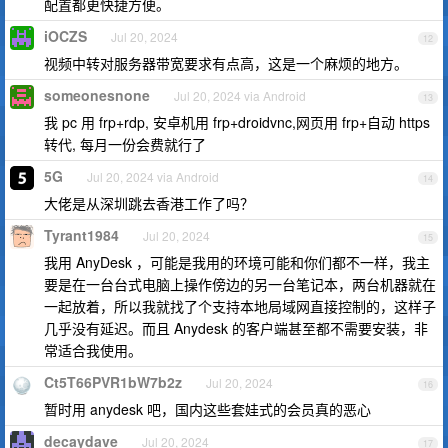
配置都更快捷方便。
iOCZS
Jul 20, 2024
12
视频中转对服务器带宽要求有点高，这是一个麻烦的地方。
someonesnone
Jul 20, 2024 via Android
13
我 pc 用 frp+rdp, 安卓机用 frp+droidvnc,网页用 frp+自动 https
转代, 每月一份会费就行了
5G
Jul 20, 2024 via Android
14
大佬是从深圳跳去香港工作了吗？
Tyrant1984
Jul 20, 2024
15
我用 AnyDesk ，可能是我用的环境可能和你们都不一样，我主
要是在一台台式电脑上操作傍边的另一台笔记本，两台机器就在
一起放着，所以我就找了个支持本地局域网直接控制的，这样子
几乎没有延迟。而且 Anydesk 的客户端甚至都不需要安装，非
常适合我使用。
Ct5T66PVR1bW7b2z
Jul 20, 2024
16
暂时用 anydesk 吧，国内这些套娃式的会员真的恶心
decaydave
Jul 20, 2024
17