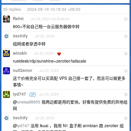
35 replies
•
2024-08-19 10:18:34 +08:00
Rehtt
Jul 20, 2024 via Android
1
800+不如自己租一台云服务器做中转
itechify
Jul 20, 2024
2
组网或者穿透中转
winzkh
Jul 20, 2024
1
3
rustdesk/rdp/sunshine+zerotier/tailscale
null2error
Jul 20, 2024
4
这个价格完全可以买高配 VPS 自己搭一套了，而且可以做更多
事情~
iyd747
Jul 20, 2024
OP
5
@
oneisall8955
我两边都是用的爱快。好像有提供免费的异地组
网
itechify
Jul 20, 2024
6
@
iyd747
没用 ikuai ，我用 N1 盒子刷 armbian 跑 zerotier 组