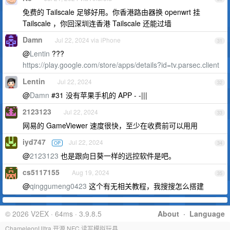
免费的 Tailscale 足够好用。你香港路由器换 openwrt 挂
Tailscale ，你回深圳连香港 Tailscale 还能过墙
Damn
Jul 22, 2024 via iPhone
31
@
Lentin
???
https://play.google.com/store/apps/details?id=tv.parsec.client
Lentin
Jul 22, 2024
32
@
Damn
#31 没有苹果手机的 APP - -|||
2123123
Jul 22, 2024
33
网易的 GameViewer 速度很快，至少在收费前可以用用
iyd747
Jul 22, 2024
OP
34
@
2123123
也是跟向日葵一样的远控软件是吧。
cs5117155
Aug 19, 2024
35
@
qinggumeng0423
这个有无相关教程，我搜搜怎么搭建
© 2026 V2EX · 64ms · 3.9.8.5
About
·
Language
ChameleonUltra 开源 NFC 读写模拟玩具