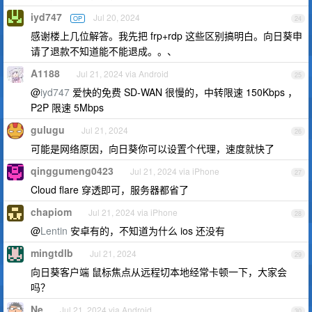
iyd747
Jul 20, 2024
OP
24
感谢楼上几位解答。我先把 frp+rdp 这些区别搞明白。向日葵申
请了退款不知道能不能退成。。、
A1188
Jul 21, 2024 via Android
25
@
iyd747
爱快的免费 SD-WAN 很慢的，中转限速 150Kbps ，
P2P 限速 5Mbps
gulugu
Jul 21, 2024
26
可能是网络原因，向日葵你可以设置个代理，速度就快了
qinggumeng0423
Jul 21, 2024 via iPhone
27
Cloud flare 穿透即可，服务器都省了
chapiom
Jul 21, 2024 via iPhone
28
@
Lentin
安卓有的，不知道为什么 ios 还没有
mingtdlb
Jul 21, 2024
29
向日葵客户端 鼠标焦点从远程切本地经常卡顿一下，大家会
吗？
Ne
Jul 21, 2024 via Android
30