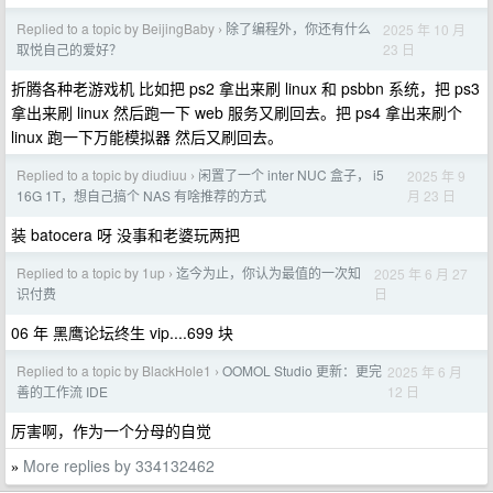
Replied to a topic by BeijingBaby
除了编程外，你还有什么
2025 年 10 月
›
23 日
取悦自己的爱好？
折腾各种老游戏机 比如把 ps2 拿出来刷 linux 和 psbbn 系统，把 ps3
拿出来刷 linux 然后跑一下 web 服务又刷回去。把 ps4 拿出来刷个
linux 跑一下万能模拟器 然后又刷回去。
Replied to a topic by diudiuu
闲置了一个 inter NUC 盒子， i5
2025 年 9
›
月 23 日
16G 1T，想自己搞个 NAS 有啥推荐的方式
装 batocera 呀 没事和老婆玩两把
Replied to a topic by 1up
迄今为止，你认为最值的一次知
2025 年 6 月 27
›
日
识付费
06 年 黑鹰论坛终生 vip....699 块
Replied to a topic by BlackHole1
OOMOL Studio 更新：更完
2025 年 6 月
›
12 日
善的工作流 IDE
厉害啊，作为一个分母的自觉
More replies by 334132462
»