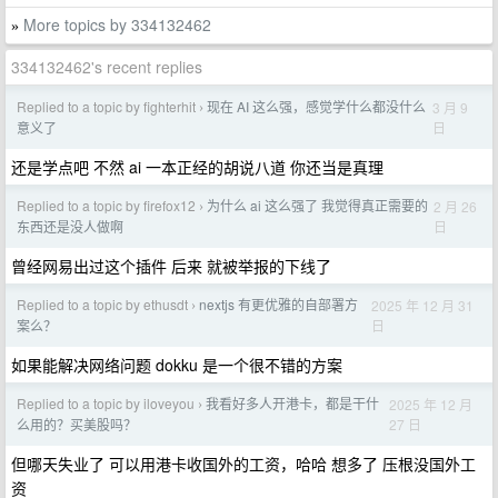
More topics by 334132462
»
334132462's recent replies
Replied to a topic by fighterhit
现在 AI 这么强，感觉学什么都没什么
3 月 9
›
日
意义了
还是学点吧 不然 ai 一本正经的胡说八道 你还当是真理
Replied to a topic by firefox12
为什么 ai 这么强了 我觉得真正需要的
2 月 26
›
日
东西还是没人做啊
曾经网易出过这个插件 后来 就被举报的下线了
Replied to a topic by ethusdt
nextjs 有更优雅的自部署方
2025 年 12 月 31
›
日
案么？
如果能解决网络问题 dokku 是一个很不错的方案
Replied to a topic by iloveyou
我看好多人开港卡，都是干什
2025 年 12 月
›
27 日
么用的？买美股吗？
但哪天失业了 可以用港卡收国外的工资，哈哈 想多了 压根没国外工
资