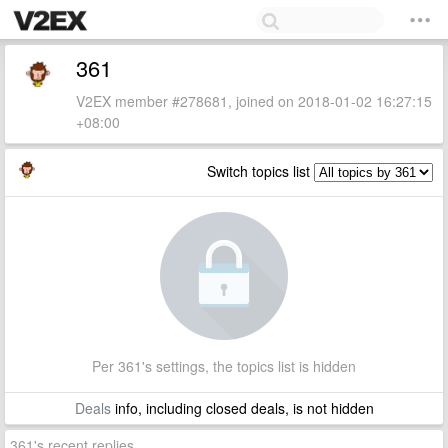
361
V2EX member #278681, joined on 2018-01-02 16:27:15
+08:00
Switch topics list
Per 361's settings, the topics list is hidden
Deals
info, including closed deals, is not hidden
361's recent replies