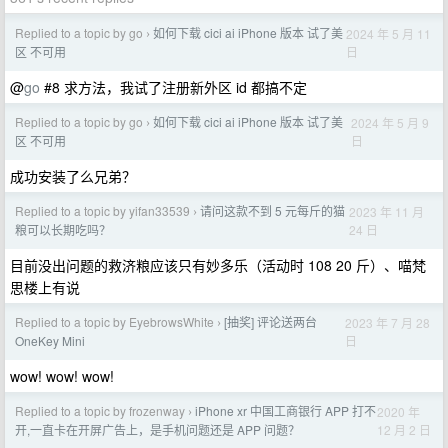
Replied to a topic by go
如何下载 cici ai iPhone 版本 试了美
2024 年 5 月 11
›
日
区 不可用
@
go
#8 求方法，我试了注册新外区 id 都搞不定
Replied to a topic by go
如何下载 cici ai iPhone 版本 试了美
2024 年 5 月 9
›
日
区 不可用
成功安装了么兄弟？
Replied to a topic by yifan33539
请问这款不到 5 元每斤的猫
2023 年 11 月
›
24 日
粮可以长期吃吗？
目前没出问题的救济粮应该只有妙多乐（活动时 108 20 斤）、喵梵
思楼上有说
Replied to a topic by EyebrowsWhite
[抽奖] 评论送两台
2023 年 7 月 28
›
日
OneKey Mini
wow! wow! wow!
Replied to a topic by frozenway
iPhone xr 中国工商银行 APP 打不
2020 年
›
12 月 2 日
开,一直卡在开屏广告上，是手机问题还是 APP 问题？