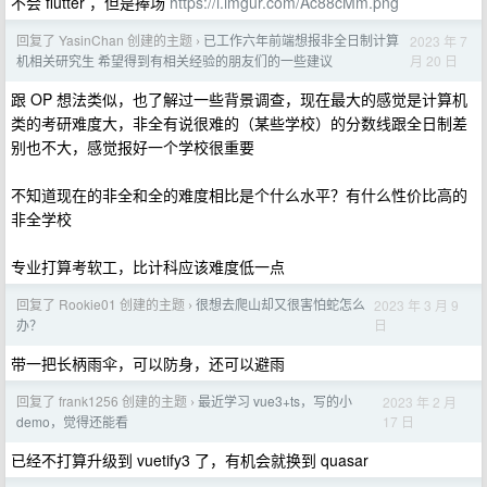
不会 flutter ，但是捧场
https://i.imgur.com/Ac88cMm.png
回复了 YasinChan 创建的主题
已工作六年前端想报非全日制计算
2023 年 7
›
月 20 日
机相关研究生 希望得到有相关经验的朋友们的一些建议
跟 OP 想法类似，也了解过一些背景调查，现在最大的感觉是计算机
类的考研难度大，非全有说很难的（某些学校）的分数线跟全日制差
别也不大，感觉报好一个学校很重要
不知道现在的非全和全的难度相比是个什么水平？有什么性价比高的
非全学校
专业打算考软工，比计科应该难度低一点
回复了 Rookie01 创建的主题
很想去爬山却又很害怕蛇怎么
2023 年 3 月 9
›
日
办？
带一把长柄雨伞，可以防身，还可以避雨
回复了 frank1256 创建的主题
最近学习 vue3+ts，写的小
2023 年 2 月
›
17 日
demo，觉得还能看
已经不打算升级到 vuetify3 了，有机会就换到 quasar