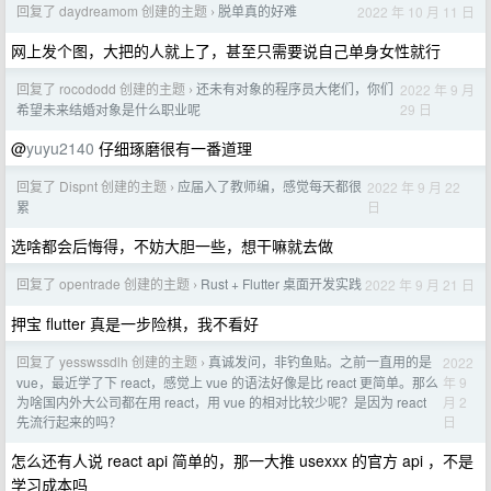
回复了 daydreamom 创建的主题
脱单真的好难
2022 年 10 月 11 日
›
网上发个图，大把的人就上了，甚至只需要说自己单身女性就行
回复了 rocododd 创建的主题
还未有对象的程序员大佬们，你们
2022 年 9 月
›
29 日
希望未来结婚对象是什么职业呢
@
yuyu2140
仔细琢磨很有一番道理
回复了 Dispnt 创建的主题
应届入了教师编，感觉每天都很
2022 年 9 月 22
›
日
累
选啥都会后悔得，不妨大胆一些，想干嘛就去做
回复了 opentrade 创建的主题
Rust + Flutter 桌面开发实践
2022 年 9 月 21 日
›
押宝 flutter 真是一步险棋，我不看好
回复了 yesswssdlh 创建的主题
真诚发问，非钓鱼贴。之前一直用的是
2022
›
年 9
vue，最近学了下 react，感觉上 vue 的语法好像是比 react 更简单。那么
月 2
为啥国内外大公司都在用 react，用 vue 的相对比较少呢？是因为 react
日
先流行起来的吗？
怎么还有人说 react api 简单的，那一大推 usexxx 的官方 api ，不是
学习成本吗