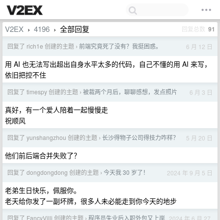
V2EX
4196
全部回复
回复总数
91
›
›
回复了 rich1e 创建的主题
前端究竟死了没有？我挺困惑。
6 月 12 日
›
用 AI 也无法写出超出自身水平太多的代码，自己不懂的用 AI 来写，
依旧把控不住
回复了 timespy 创建的主题
被裁两个月后，聊聊感想，发点照片
6 月 3 日
›
真好，有一个爱人陪着一起慢慢走
祝顺风
回复了 yunshangzhou 创建的主题
长沙得物子公司得技力咋样？
5 月 20 日
›
他们前后端合并失败了？
回复了 dongdongdong 创建的主题
今天我 30 岁了！
2024 年 9 月 5 日
›
老弟生日快乐，佩服你。
老天给你发了一副坏牌，很多人未必能走到你今天的地步
回复了 FancyVilli 创建的主题
程序员失业后入职外包又上岸
2024 年 6 月 27
›