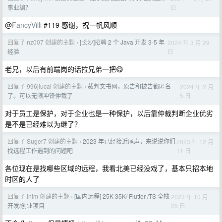
日
事业编？
@
FancyVilli
#119 感谢，祝一帆风顺
回复了 nz007 创建的主题
[长沙]招聘 2 个 Java 开发 3-5 年
2024 年 3 月 29
›
日
经验
老兄，以后有前端岗的话拉兄弟一把😋
回复了 996jiucai 创建的主题
裁判文书网，原告和被告都匿名
2024 年 2 月
›
5 日
了。可以无限冲锋仲裁了
对于员工是保护，对于企业也是一种保护，以后靠仲裁判断企业优劣
是不是已经难以为继了？
回复了 Suger7 创建的主题
2023 年已经接近尾声，来说说你们
2023 年 12 月
›
11 日
找远程工作遇到的问题吧
各位现在是找哪些区域的远程，我看北美已经没戏了，基本只招本地
时区的人了
回复了 lnim 创建的主题
[国内远程] 25K-35K/ Flutter /TS 全栈
2023 年 10 月
›
25 日
开发/创业项目