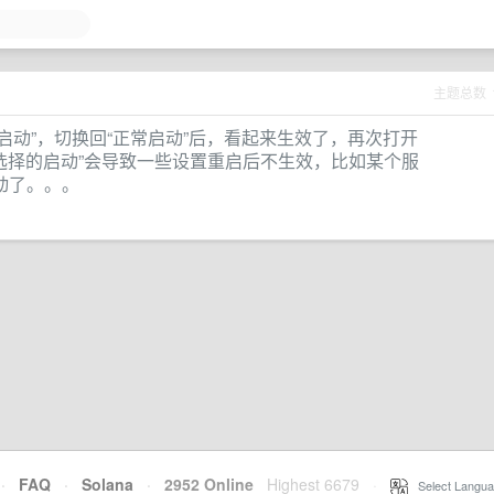
主题总数
选择的启动”，切换回“正常启动”后，看起来生效了，再次打开
有选择的启动”会导致一些设置重启后不生效，比如某个服
动了。。。
·
FAQ
·
Solana
·
2952 Online
Highest 6679
·
Select Langua