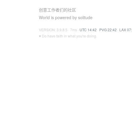
创意工作者们的社区
World is powered by solitude
VERSION: 3.9.8.5 · 7ms ·
UTC 14:42
·
PVG 22:42
·
LAX 07
♥ Do have faith in what you're doing.