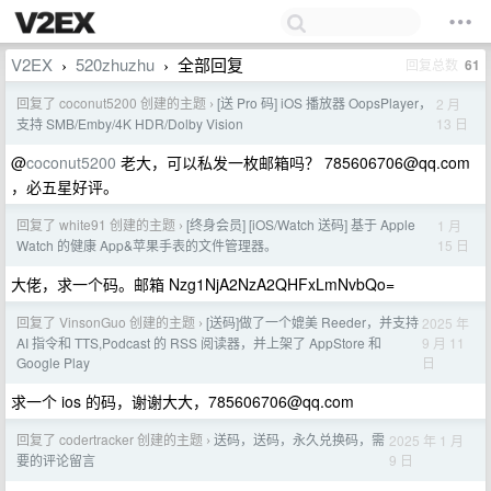
V2EX
520zhuzhu
全部回复
回复总数
61
›
›
回复了 coconut5200 创建的主题
[送 Pro 码] iOS 播放器 OopsPlayer，
2 月
›
13 日
支持 SMB/Emby/4K HDR/Dolby Vision
@
coconut5200
老大，可以私发一枚邮箱吗？
785606706@qq.com
，必五星好评。
回复了 white91 创建的主题
[终身会员] [iOS/Watch 送码] 基于 Apple
1 月
›
15 日
Watch 的健康 App&苹果手表的文件管理器。
大佬，求一个码。邮箱 Nzg1NjA2NzA2QHFxLmNvbQo=
回复了 VinsonGuo 创建的主题
[送码]做了一个媲美 Reeder，并支持
2025 年
›
9 月 11
AI 指令和 TTS,Podcast 的 RSS 阅读器，并上架了 AppStore 和
日
Google Play
求一个 ios 的码，谢谢大大，
785606706@qq.com
回复了 codertracker 创建的主题
送码，送码，永久兑换码，需
2025 年 1 月
›
9 日
要的评论留言