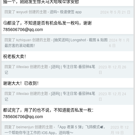
抽一个，刚刚发生惊天马大哈唉🤦求安慰
回复了 wxyudl 创建的主题
送码~ 极速便签 app
2024 年 5 月 21 日
›
🤔都没了，不知道是否有机会私发一枚吗，谢谢
785606706@qq.com
回复了 kzhiquan 创建的主题
[抽奖送码] Longshot - 截图 & 贴图
2024 年 1 月
›
6 日
最厉害的滚动截图！
祝老板大卖！
回复了 ilifexiao 创建的主题
[送码] | 专注日常-番茄钟&笔
2023 年 12 月 26
›
日
记
谢谢大大！已收到！
回复了 ilifexiao 创建的主题
[送码] | 专注日常-番茄钟&笔
2023 年 12 月 24
›
日
记
都试完了，用了的也不说，不知道能否私发一枚：
785606706@qq.com
回复了 beimenjun 创建的主题
「App 君第 5 弹」飞鸽模式🕊️，
2023 年 12
›
月 19 日
一个帮助你专注工作的 iOS App，送码哦～