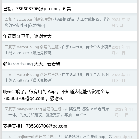
已投，
785606706@qq.com
，6 票
回复了 statusbar 创建的主题
🐱🎁抠图猫 - 人工智能抠图，节约
2023 年 12
›
月 3 日
您的宝贵时间 [送兑换码]
年订阅 3 已用，谢谢大大
回复了 AaronHsiung 创建的主题
自学 SwiftUI，首个个人小项目
2023 年 11
›
月 30 日
上线 AppStore（赠送兑换码）
@
AaronHsiung
大大，看看我
回复了 AaronHsiung 创建的主题
自学 SwiftUI，首个个人小项目
2023 年 11
›
月 30 日
上线 AppStore（赠送兑换码）
啊🫨来晚了，很有用的 App ，不知道大佬能否赏赐个码，
785606706@qq.com
，感谢🙏
回复了 mengxianliang 创建的主题
[抽奖送码] 感谢 V 站老哥对
2023 年 11
›
月 21 日
「一休」的支持和建议，新版更新，再抽 100 个～
支持支持！
785606706@qq.com
回复了 tanjianwei 创建的主题
「抽奖送码🎁」照片整理 app，超
2023 年 11
›