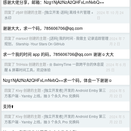
感谢大佬分享，邮箱：Nzg1NjA2NzA2QHFxLmNvbQ==
回复了 zfjdif 创建的主题
[独立开发-送码] 离线卡片管理 +
2024 年 10 月 24
›
日
水印
谢谢大大，求一个码，
785606706@qq.com
回复了 marsxcf 创建的主题
[送码] 我的时间 - 我做主 记录追踪管理
2024 年 7
›
月 2 日
规划， Starship -Your Stars On GitHub
求一个我的时间 app 的码，
785606706@qq.com
谢谢☺️大大
回复了 TriiHsia 创建的主题
🌼 BalmyTime 一款跨平台的休息提
2024 年 6 月
›
25 日
醒 & 屏幕时间工具，欢迎体验
Nzg1NjA2NzA2QHFxLmNvbQ==求一个码，体会一下谢谢☺️
回复了 Kivy 创建的主题
[独立开发者] 开发的 Android Emby 第三
2024 年 5
›
月 22 日
方客户端 - Yamby 上线，抽 3 个永久 Pro 兑换码
支持⬆️
回复了 Kivy 创建的主题
[独立开发者] 开发的 Android Emby 第三
2024 年 5
›
月 22 日
方客户端 - Yamby 上线，抽 3 个永久 Pro 兑换码