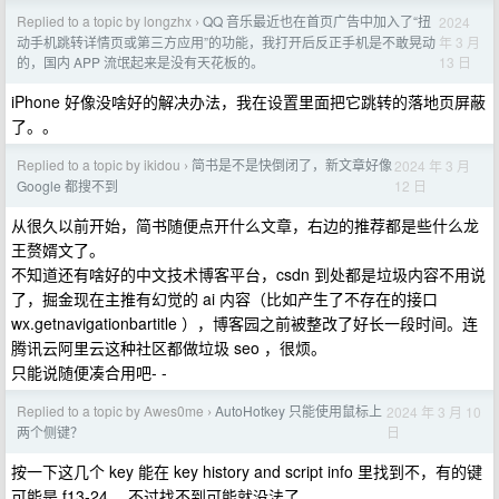
Replied to a topic by longzhx
QQ 音乐最近也在首页广告中加入了“扭
2024
›
年 3 月
动手机跳转详情页或第三方应用”的功能，我打开后反正手机是不敢晃动
13 日
的，国内 APP 流氓起来是没有天花板的。
iPhone 好像没啥好的解决办法，我在设置里面把它跳转的落地页屏蔽
了。。
Replied to a topic by ikidou
简书是不是快倒闭了，新文章好像
2024 年 3 月
›
12 日
Google 都搜不到
从很久以前开始，简书随便点开什么文章，右边的推荐都是些什么龙
王赘婿文了。
不知道还有啥好的中文技术博客平台，csdn 到处都是垃圾内容不用说
了，掘金现在主推有幻觉的 ai 内容（比如产生了不存在的接口
wx.getnavigationbartitle ），博客园之前被整改了好长一段时间。连
腾讯云阿里云这种社区都做垃圾 seo ，很烦。
只能说随便凑合用吧- -
Replied to a topic by Awes0me
AutoHotkey 只能使用鼠标上
2024 年 3 月 10
›
日
两个侧键？
按一下这几个 key 能在 key history and script info 里找到不，有的键
可能是 f13-24 ，不过找不到可能就没法了