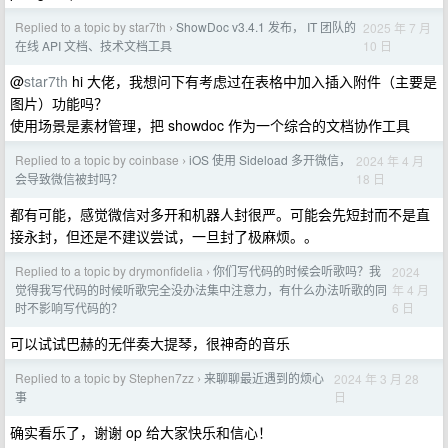
Replied to a topic by star7th
ShowDoc v3.4.1 发布， IT 团队的
2025 年 7 月
›
10 日
在线 API 文档、技术文档工具
@
star7th
hi 大佬，我想问下有考虑过在表格中加入插入附件（主要是
图片）功能吗？
使用场景是素材管理，把 showdoc 作为一个综合的文档协作工具
Replied to a topic by coinbase
iOS 使用 Sideload 多开微信，
2024 年 4 月
›
18 日
会导致微信被封吗？
都有可能，感觉微信对多开和机器人封很严。可能会先短封而不是直
接永封，但还是不建议尝试，一旦封了极麻烦。。
Replied to a topic by drymonfidelia
你们写代码的时候会听歌吗？我
2024
›
年 4 月
觉得我写代码的时候听歌完全没办法集中注意力，有什么办法听歌的同
6 日
时不影响写代码的？
可以试试巴赫的无伴奏大提琴，很神奇的音乐
Replied to a topic by Stephen7zz
来聊聊最近遇到的烦心
2024 年 3 月 28
›
日
事
确实看乐了，谢谢 op 给大家快乐和信心！