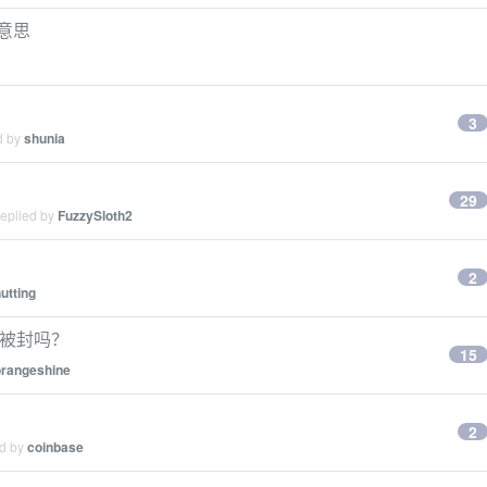
有意思
3
d by
shunia
29
replied by
FuzzySloth2
2
utting
微信被封吗？
15
orangeshine
2
ed by
coinbase