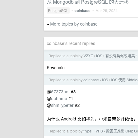
从 Mongodb 到 PostgreSQL 的大迁移
PostgreSQL
•
coinbase
•
Mar 29, 2024
More topics by coinbase
»
coinbase's recent replies
Replied to a topic by
VZXE
iOS
有没有类似或媲美 1Pa
›
›
Keychain
Replied to a topic by
coinbase
iOS
iOS 使用 Si
›
›
@
67373net
#3
@
uuhhme
#1
@
shmilypeter
#2
为什么 Android 比如华为，小米自带多开微
Replied to a topic by
flypei
VPS
搬瓦工推出 CN2 GI
›
›