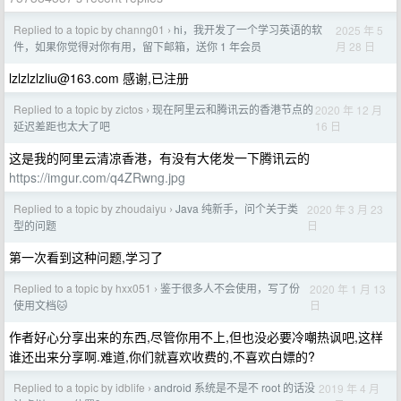
Replied to a topic by channg01
hi，我开发了一个学习英语的软
2025 年 5
›
月 28 日
件，如果你觉得对你有用，留下邮箱，送你 1 年会员
lzlzlzlzliu@163.com
感谢,已注册
Replied to a topic by zictos
现在阿里云和腾讯云的香港节点的
2020 年 12 月
›
16 日
延迟差距也太大了吧
这是我的阿里云清凉香港，有没有大佬发一下腾讯云的
https://imgur.com/q4ZRwng.jpg
Replied to a topic by zhoudaiyu
Java 纯新手，问个关于类
2020 年 3 月 23
›
日
型的问题
第一次看到这种问题,学习了
Replied to a topic by hxx051
鉴于很多人不会使用，写了份
2020 年 1 月 13
›
日
使用文档🐱
作者好心分享出来的东西,尽管你用不上,但也没必要冷嘲热讽吧,这样
谁还出来分享啊.难道,你们就喜欢收费的,不喜欢白嫖的?
Replied to a topic by idblife
android 系统是不是不 root 的话没
2019 年 4 月
›