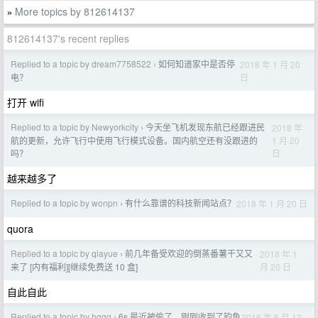
More topics by 812614137
»
812614137's recent replies
Replied to a topic by dream7758522
如何知道家中是否停
2018 年 1 月 20
›
日
电？
打开 wifi
Replied to a topic by Newyorkcity
今天坐飞机发现东航已经跟进民
2018 年
›
1 月 20
航的更新，允许飞行中使用飞行模式设备。国内航空还有没跟进的
日
吗？
越来越多了
Replied to a topic by wonpn
有什么靠谱的科技新闻站点？
2018 年 1 月 20 日
›
quora
Replied to a topic by qiayue
前几年备受欢迎的倒蒸番薯干又又
2018 年 1
›
月 20 日
来了 [内有福利][继续免费送 10 盒]
自此自此
Replied to a topic by hggg
6s 最近被偷了，刚刚收到了钓鱼
2016 年 6 月 13
›