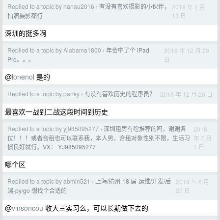
Replied to a topic by nanau2016
有没有喜欢摄影的小伙伴，
2019 年 2 月
›
13 日
拍照摄影都行
深圳的挺多啊
Replied to a topic by Alabama1800
年会中了个 iPad
2018 年 12 月 29
›
日
Pro。。。
@
lonenol
是的
Replied to a topic by panky
有没有喜欢历史的程序员？
2018 年 12 月 26 日
›
最喜欢一战到二战这段时间到历史
Replied to a topic by yj985095277
深圳租房有啥推荐的吗，谢谢各
2018
›
年 7 月
位！！！或者合租也可以联系我，本人男，合租对象性别不限，生活习
1 日
惯良好就行。VX： YJ985095277
哪个区
Replied to a topic by abmin521
上海/杭州-18 届-运维/开发/后
2018 年 6 月
›
27 日
端-py/go 想找个合适的
@
vinsoncou
收大三实习么，可以长期做下去的