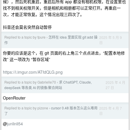
候），然后死机重启，重启后所有 app 都没有相机权限，在设置里也
找不到相关权限开关，但是相机和相册都可以正常打开。再重启一
次，才能正常恢复。这个情况出现三四次了。
抖音还会莫名突然自动暂停
Replied to a topic by fpure
怎样在 idea 里面实现 git add 操
2025 年 5 月 9
›
日
作
你要的应该是这个，在 git 页面的右上角三个点点进去，“配置本地修
改” 这一项改为 “暂存区域”
https://i.imgur.com/ATfdQLG.png
Replied to a topic by Gabrielle70
求 ChatGPT, Claude,
2025 年 4 月
›
27 日
deepSeek 等各类 AI 的镜像/聚合网站
OpenRouter
Replied to a topic by pizone
cursor 0.48 版本怎么这么难用
2025 年 4 月 7
›
日
了
@
junlinli54