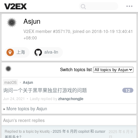
Asjun
V2EX member #357170, joined on 2018-10-19 13:40:41
+08:00
上海
alva-lin
Switch topics list
macOS
•
Asjun
询问一个关于黑苹果独显打游戏的问题
12
Jun 24, 2021 • Lastly replied by
zhangchongjie
More topics by Asjun
»
Asjun's recent replies
Replied to a topic by klusfq
2025 年 6 月的 copilot 和 cursor
2025 年 6 月 9
›
日
差距多大？