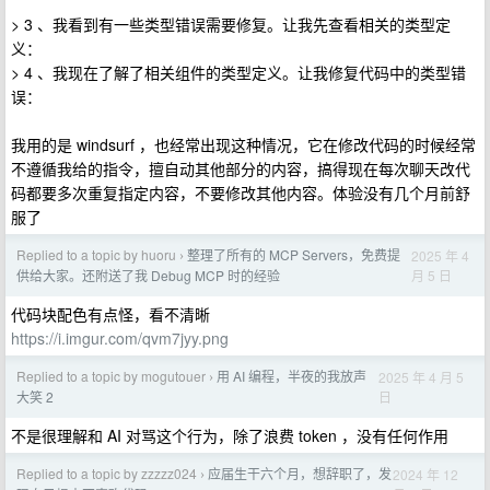
> 3 、我看到有一些类型错误需要修复。让我先查看相关的类型定
义：
> 4 、我现在了解了相关组件的类型定义。让我修复代码中的类型错
误：
我用的是 windsurf ，也经常出现这种情况，它在修改代码的时候经常
不遵循我给的指令，擅自动其他部分的内容，搞得现在每次聊天改代
码都要多次重复指定内容，不要修改其他内容。体验没有几个月前舒
服了
Replied to a topic by huoru
整理了所有的 MCP Servers，免费提
2025 年 4
›
月 5 日
供给大家。还附送了我 Debug MCP 时的经验
代码块配色有点怪，看不清晰
https://i.imgur.com/qvm7jyy.png
Replied to a topic by mogutouer
用 AI 编程，半夜的我放声
2025 年 4 月 5
›
日
大笑 2
不是很理解和 AI 对骂这个行为，除了浪费 token ，没有任何作用
Replied to a topic by zzzzz024
应届生干六个月，想辞职了，发
2024 年 12
›