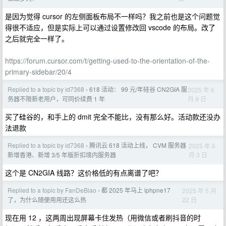
是因为觉得 cursor 的左侧面板布局不一样吗？我之前也是这个问题觉
得很不适应，但是实际上可以通过设置修改回 vscode 的布局。改了
之后就完全一样了。
https://forum.cursor.com/t/getting-used-to-the-orientation-of-the-
primary-sidebar/20/4
Replied to a topic by id7368
618 活动： 99 元/年硅谷 CN2GIA 服
2025 年 6
›
月 9 日
务器不限新老用户，可同价续费 1 年
买了硅谷的，和手上的 dmit 完全不能比，没有那么好。活动款还没办
法退款
Replied to a topic by id7368
腾讯云 618 活动上线， CVM 服务器
2025 年 6
›
月 3 日
新增香港、新增 3/5 年版折扣境内服务器
这个是 CN2GIA 线路？这价格低的有点离谱了吧？
Replied to a topic by FanDeBiao
都 2025 年马上 iphpne17
2025 年 5 月
›
22 日
了，为什么随便用用还这么热
现在用 12 ，这两周出现屏幕卡住发热（用微信或者刷抖音的时