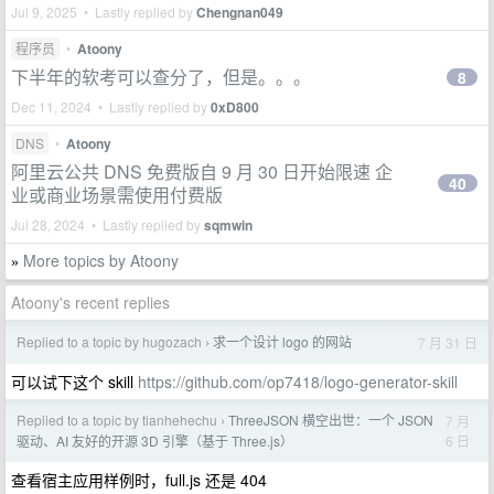
Jul 9, 2025 • Lastly replied by
Chengnan049
程序员
•
Atoony
下半年的软考可以查分了，但是。。。
8
Dec 11, 2024 • Lastly replied by
0xD800
DNS
•
Atoony
阿里云公共 DNS 免费版自 9 月 30 日开始限速 企
40
业或商业场景需使用付费版
Jul 28, 2024 • Lastly replied by
sqmwin
More topics by Atoony
»
Atoony's recent replies
Replied to a topic by hugozach
求一个设计 logo 的网站
7 月 31 日
›
可以试下这个 skill
https://github.com/op7418/logo-generator-skill
Replied to a topic by tianhehechu
ThreeJSON 横空出世：一个 JSON
7 月
›
6 日
驱动、AI 友好的开源 3D 引擎（基于 Three.js）
查看宿主应用样例时，full.js 还是 404