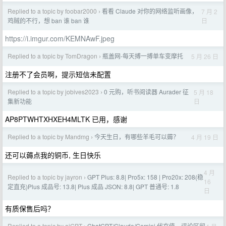
Replied to a topic by foobar2000
看看 Claude 对你的网络监听画像，
7 月 2
›
日
鸡贼的不行，想 ban 谁 ban 谁
https://i.imgur.com/KEMNAwF.jpeg
Replied to a topic by TomDragon
瓶盖网-每天搏一搏单车变摩托
5 月 26 日
›
注册不了会员啊，提示短信未配置
Replied to a topic by jobives2023
0 元购，听书阅读器 Aurader 征
5 月 18
›
日
集新功能
AP8PTWHTXHXEH4MLTK 已用，感谢
Replied to a topic by Mandmg
今天生日，有哪些羊毛可以薅？
4 月 19 日
›
还可以薅点我的铜币, 生日快乐
4 月
Replied to a topic by jayron
GPT Plus: 8.8| Pro5x: 158 | Pro20x: 208(稳
›
16
定直充)Plus 成品号: 13.8| Plus 成品 JSON: 8.8| GPT 普通号: 1.8
日
有质保售后吗？
Replied to a topic by aiGPT
ChatGPT/Claude/Gemini 代充值，评论区留