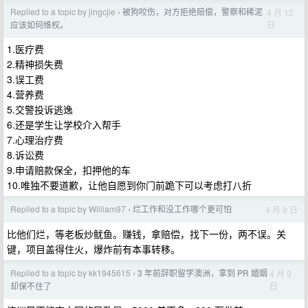
Replied to a topic by jingcjie
被狗咬伤，对方拒绝赔偿，警察和稀泥
4 月 12
›
日
应该如何维权。
1.医疗费
2.精神损失费
3.误工费
4.营养费
5.交警投诉逃逸
6.还是学生让学校介入帮手
7.心理治疗费
8.诉讼费
9.申请赔款保全，扣押他的车
10.唯独不要道歉，让他自愿到你门前跪下可以考虑打八折
Replied to a topic by William97
烂工作和没工作哪个更可怕
4 月 9 日
›
比他们烂，等老板炒鱿鱼。赚钱，拿赔偿，找下一份，两不误。关
键，项目盖得住火，爆炸前有本事转移。
Replied to a topic by kk1945615
3 年前辞职留学澳洲，拿到 PR 婚姻
4 月 9
›
日
却保不住了