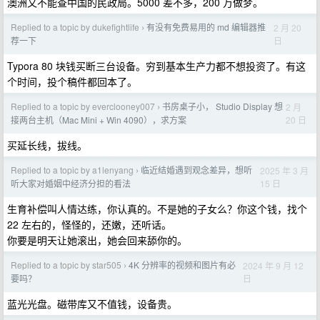
澳洲又不能查中国的民政局。5000 差不多，200 万做梦。
Replied to a topic by dukefightlife
有没有免费易用的 md 编辑器推
2 月 20
›
日
荐一下
Typora 80 块钱买断三台设备。穷到基本生产力都不想投资了。有这
个时间，投个稿件都回本了。
Replied to a topic by everclooney007
书房桌子小， Studio Display 想
2 月
›
20 日
接两台主机（Mac Mini + Win 4090），求方案
买延长线，拔线。
Replied to a topic by a1lenyang
临近结婚遇到观念差异，想听
2025 年 3 月
›
15 日
听大家对婚姻中经济分担的看法
生育补偿叫人情达练，你认真的。不是她的子女么？你这个钱，找个
22 左右的，怪怪的，还嫩，还听话。
你要是明天让她滚出，她会回来舔你的。
Replied to a topic by star505
4K 分辨率的视频和图片有必
2024 年 9 月 12
›
日
要吗？
蓝光光盘。磁带库又不值钱，设备贵。