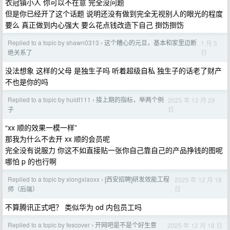
衣冠镇小人 你可以不在意 完全没问题
但是你已经开了这个话题 说明还没有做到完全无视别人的眼光的程度
要么 真正做到内心强大 要么花点钱改造下自己 捯饬捯饬
Replied to a topic by shawn0313
这个糟心的元旦，基本和家里边断
1 月 5
›
日
绝关系了
没法想象 这样的父母 是独生子吗 听着超级自私 独生子的话老了财产
不也是你的吗
Replied to a topic by huidt111
接上期的指标，举两个例
2025 年 12 月 29
›
日
子
“xx 顺的效果一模一样”
那我为什么不去开 xx 顺的会员呢
完全没有说服力 你这不如直接贴一张你自己靠自己的产品挣钱的图呢
哪怕 p 的也行啊
Replied to a topic by xiongxiaoxx
[西安招聘]研发效能工程
2025 年 12 月 18
›
日
师（后端）
不算腾讯正式吧？ 类似华为 od 内包员工吗
Replied to a topic by fescover
开网吧是不是个好生意
2025 年 12 月 18 日
›