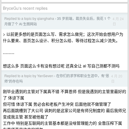
BryceGu's recent replies
Replied to a topic by qianghaha
35 岁前端，裁员失业后，我花 1 个
4 月 24
›
日
月做了个 AI 生图网站
> 以前更多想的是页面怎么写、需求怎么做完；这次开始会想用户为
什么要来、首页怎么设计、积分怎么给、等待过程怎么减少流失。
--------
想这么多 页面这么卡有没有想过呢 还真全让 ai 写自己测都不测吗
Replied to a topic by YanSeven
在你们的求学和职业生涯中，有“恩
4 月 20
›
日
师”的存在吗
刚毕业遇到的主管对下属真不错 不算恩师 但是我遇到的主管里最好的
了 体谅下属
但可惜 体谅下属 势必会和老板产生冲突 后面他就不做管理了
再后面跳槽到了大公司 讽刺的是这家公司是有师兄制度的 最后我师兄
变成我主管 甚至被他裁了
工作中 特别是互联网的主管基本都是没啥管理能力的 全靠压榨下属