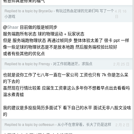
有恩师真是修来的福气
Replied to a topic by BryceGu
有玩过热血足球的兄弟们吗 写了一个
4 月 16
›
日
小游戏
@
Shaar
目前做的版是帧同步
服务端跑所有状态 球的物理运动 + 玩家状态
但是 服务端跑物理状态 再通过帧同步 整体体验太差了 很卡 ppt 一样
像一些足球的物理状态是不是放本地跑 然后服务端校验比较好
或者有些其他的优化点
Replied to a topic by Frenqy
对工作前路迷茫，求指点
2 月 25 日
›
也就是说你工作了七八年一直在一家公司 工资也只有 7k 你是怎么呆
的下去的
虽然现在行情比较差 应届生工资拿这么多年你不想着早点出去看看吗
温水煮青蛙
我的建议是多投投简历多面试下 看下自己的水平 面试无非八股文没啥
的
Replied to a topic by coffeesun
从小不在意穿着，长大了仍是这样
2 月 2 日
›