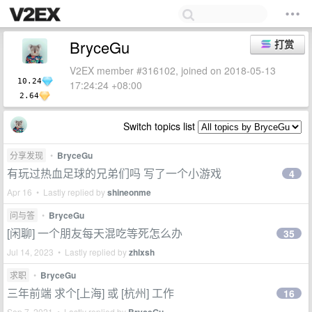
BryceGu
打赏
V2EX member #316102, joined on 2018-05-13
10.24
17:24:24 +08:00
2.64
Switch topics list
分享发现
•
BryceGu
有玩过热血足球的兄弟们吗 写了一个小游戏
4
Apr 16 • Lastly replied by
shineonme
问与答
•
BryceGu
[闲聊] 一个朋友每天混吃等死怎么办
35
Jul 14, 2023 • Lastly replied by
zhlxsh
求职
•
BryceGu
三年前端 求个[上海] 或 [杭州] 工作
16
Sep 7, 2021 • Lastly replied by