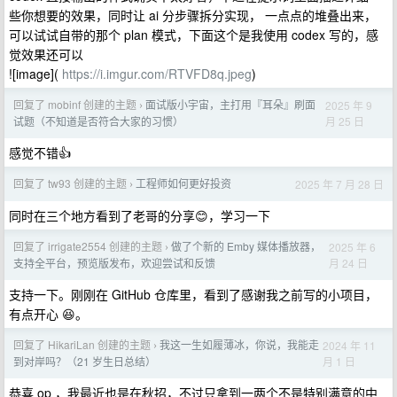
些你想要的效果，同时让 ai 分步骤拆分实现， 一点点的堆叠出来，
可以试试自带的那个 plan 模式，下面这个是我使用 codex 写的，感
觉效果还可以
![image](
https://i.imgur.com/RTVFD8q.jpeg
)
回复了 mobinf 创建的主题
面试版小宇宙，主打用『耳朵』刷面
2025 年 9
›
月 25 日
试题（不知道是否符合大家的习惯）
感觉不错👍
回复了 tw93 创建的主题
工程师如何更好投资
2025 年 7 月 28 日
›
同时在三个地方看到了老哥的分享😊，学习一下
回复了 irrigate2554 创建的主题
做了个新的 Emby 媒体播放器，
2025 年 6
›
月 24 日
支持全平台，预览版发布，欢迎尝试和反馈
支持一下。刚刚在 GitHub 仓库里，看到了感谢我之前写的小项目，
有点开心 😆。
回复了 HikariLan 创建的主题
我这一生如履薄冰，你说，我能走
2024 年 11
›
月 1 日
到对岸吗？（21 岁生日总结）
恭喜 op ，我最近也是在秋招，不过只拿到一两个不是特别满意的中