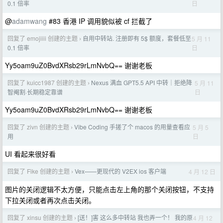
日
0.1 倍率
@
adamwang
#83 香港 IP 调用貌似被 cf 拦截了
回复了 emojiiii 创建的主题
自用中转站. 注册即有 5$ 额度，套餐低至
5 月 11
›
日
0.1 倍率
Yy5oam9uZ0BvdXRsb29rLmNvbQ== 谢谢老板
回复了 kuicc1987 创建的主题
Nexus 满血 GPT5.5 API 中转｜拒绝降
5 月 11
›
日
智阉割·长期稳定靠谱
Yy5oam9uZ0BvdXRsb29rLmNvbQ== 谢谢老板
回复了 zivn 创建的主题
Vibe Coding 手搓了个 macos 的用量查看应
5 月 5
›
日
用
UI 看起来很好看
回复了 Fike 创建的主题
Vex——更现代的 V2EX ios 客户端
4 月 12 日
›
图片的关闭逻辑不太方便，只能点击左上角的那个关闭按钮，不支持
下拉关闭或者再次点击关闭。
回复了 xinsu 创建的主题
[送！]害 这么多中转站 我也弄一个！ 我的原
4 月 12
›