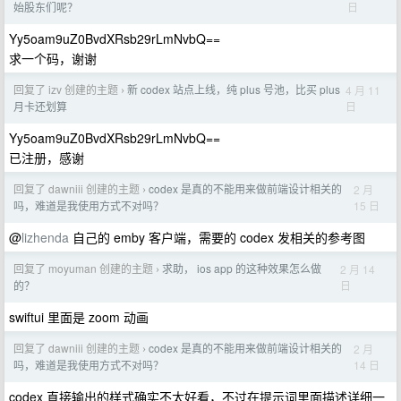
日
始股东们呢？
Yy5oam9uZ0BvdXRsb29rLmNvbQ==
求一个码，谢谢
回复了 izv 创建的主题
新 codex 站点上线，纯 plus 号池，比买 plus
4 月 11
›
日
月卡还划算
Yy5oam9uZ0BvdXRsb29rLmNvbQ==
已注册，感谢
回复了 dawniii 创建的主题
codex 是真的不能用来做前端设计相关的
2 月
›
15 日
吗，难道是我使用方式不对吗？
@
lizhenda
自己的 emby 客户端，需要的 codex 发相关的参考图
回复了 moyuman 创建的主题
求助， ios app 的这种效果怎么做
2 月 14
›
日
的？
swiftui 里面是 zoom 动画
回复了 dawniii 创建的主题
codex 是真的不能用来做前端设计相关的
2 月
›
14 日
吗，难道是我使用方式不对吗？
codex 直接输出的样式确实不太好看，不过在提示词里面描述详细一