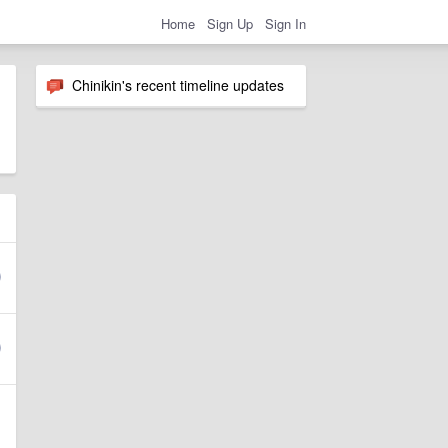
Home
Sign Up
Sign In
Chinikin's recent timeline updates