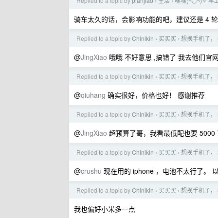
Replied to a topic by
pianjiao
生活
嘿嘿(¬◡¬)✧ 早
›
›
骑车太久的话，会影响功能的吧，建议还是 4 
Replied to a topic by
Chinikin
买买买
想换手机了， 
›
›
@
JingXiao
哦哦 不好意思 ,搞错了 我去他们官网点的
Replied to a topic by
Chinikin
买买买
想换手机了， 
›
›
@
qiuhang
确实很好，价格也好！ 感谢推荐
Replied to a topic by
Chinikin
买买买
想换手机了， 
›
›
@
JingXiao
超预算了哥，我看最低配也要 5000
Replied to a topic by
Chinikin
买买买
想换手机了， 
›
›
@
crushu
现在用的 iphone ，电池不太行了。
Replied to a topic by
Chinikin
买买买
想换手机了， 
›
›
我也偏好小米多一点