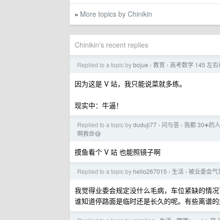
More topics by Chinikin
»
Chinikin's recent replies
Replied to a topic by
bojue
教育
高考数学 145 左
›
›
因为这是 V 站，我只能说菜就多练。
现实中：牛逼！
Replied to a topic by
duduji77
问与答
我都 30➕
›
›
啊救命😅
摸鱼看个 V 站 也能照镜子啊
Replied to a topic by
hello267015
生活
被业委会气
›
›
我觉得业委会规定没什么毛病，车位紧缺的情况
谁知道停路面是临时还是长久的呢。有些离谱的