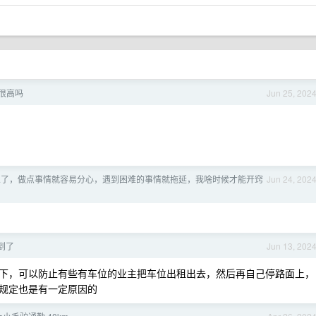
右很高吗
Jun 25, 202
的人了，做点事情就容易分心，遇到困难的事情就拖延，我啥时候才能开窍
Jun 24, 202
到了
Jun 13, 202
下，可以防止有些有车位的业主把车位出租出去，然后再自己停路面上，
规定也是有一定原因的