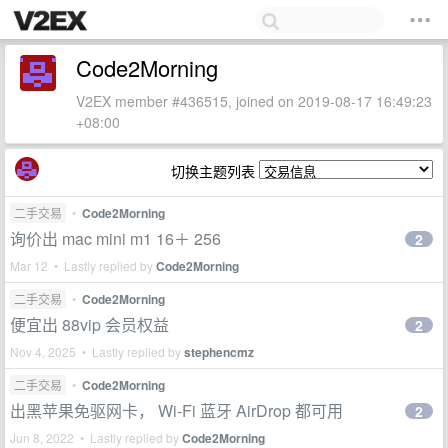
Code2Morning
V2EX member #436515, joined on 2019-08-17 16:49:23
+08:00
切换主题列表
二手交易
•
Code2Morning
询价出 mac mini m1 16＋ 256
2
Mar 12 • Lastly replied by
Code2Morning
二手交易
•
Code2Morning
便宜出 88vip 会员权益
2
Nov 4, 2025 • Lastly replied by
stephencmz
二手交易
•
Code2Morning
出黑苹果免驱网卡， Wi-Fi 蓝牙 AirDrop 都可用
2
Jun 8, 2022 • Lastly replied by
Code2Morning