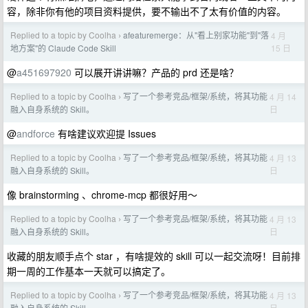
容，除非你有他的项目资料提供，要不输出不了太有价值的内容。
Replied to a topic by Coolha
afeaturemerge：从"看上别家功能"到"落
4 月
›
15 日
地方案"的 Claude Code Skill
@
a451697920
可以展开讲讲嘛？产品的 prd 还是啥？
Replied to a topic by Coolha
写了一个参考竞品/框架/系统，将其功能
4 月 14
›
日
融入自身系统的 Skill。
@
andforce
有啥建议欢迎提 Issues
Replied to a topic by Coolha
写了一个参考竞品/框架/系统，将其功能
4 月 13
›
日
融入自身系统的 Skill。
像 brainstorming 、chrome-mcp 都很好用～
Replied to a topic by Coolha
写了一个参考竞品/框架/系统，将其功能
4 月 13
›
日
融入自身系统的 Skill。
收藏的朋友顺手点个 star ，有啥提效的 skill 可以一起交流呀！目前排
期一周的工作基本一天就可以搞定了。
Replied to a topic by Coolha
写了一个参考竞品/框架/系统，将其功能
4 月 13
›
日
融入自身系统的 Skill。