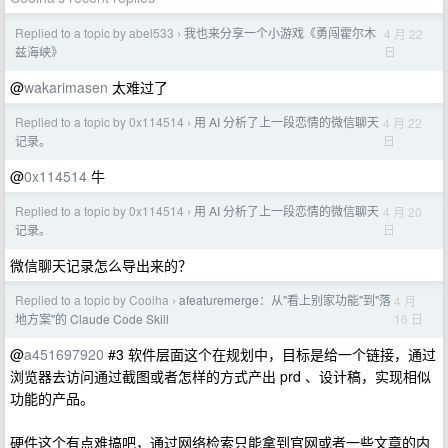
Replied to a topic by abel533
我也来分享一个小游戏《勇闯霍尔木
4 月 22
›
日
兹海峡》
@
wakarimasen
太难过了
Replied to a topic by 0x114514
用 AI 分析了上一段恋情的微信聊天
4 月 22
›
日
记录。
@
0x114514
牛
Replied to a topic by 0x114514
用 AI 分析了上一段恋情的微信聊天
4 月 20
›
日
记录。
微信聊天记录怎么导出来的？
Replied to a topic by Coolha
afeaturemerge：从"看上别家功能"到"落
4 月
›
16 日
地方案"的 Claude Code Skill
@
a451697920
#3 软件层面这个在规划中，目标是给一个链接，通过
浏览器去访问通过截图或者怎样的方式产出 prd 、设计稿，实现相似
功能的产品。
硬件这个有点难搞吧，通过网络检索只能拿到官网或者一些文章的内