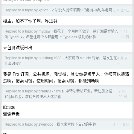
Replied to a topic by xption
V 站没人提恒顺醋业的股东福利羊毛吗
5 月 27 日
›
楼主，加不了你了啊，咋进群
Replied to a topic by mylxsw
我花了一个月时间做了一款开源语音输入
4 月
›
27 日
法 Typeflux，希望让每个人都能用上 Typeless 级别的体验
豆包测试版已出
Replied to a topic by liulixiang1988
大家说的 claude 封号，是发生在
4 月 9
›
日
什么时候？
我是 Pro 订阅，公共机场，我觉得，其实你是哪里人，他都可以很清
楚啊，搜索习惯，使用时间，搜索习惯，都能判断啊
Replied to a topic by brantyu
1xm.ai 中转站新站开业，新注册立送
3 月
›
20 日
10$体验金，欢迎各位技术大佬品鉴
ID:306
谢谢老板
Replied to a topic by zwenooo
我也来宣传下自己的中转
3 月 18 日
›