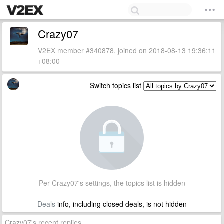
Crazy07
V2EX member #340878, joined on 2018-08-13 19:36:11
+08:00
Switch topics list
Per Crazy07's settings, the topics list is hidden
Deals
info, including closed deals, is not hidden
Crazy07's recent replies