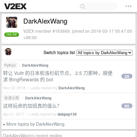
DarkAlexWang
V2EX member #163669, joined on 2016-03-17 05:47:00
ONLINE
+08:00
Switch topics list
Python
•
DarkAlexWang
转让 Vultr 的日本和洛杉矶节点， 2.5 刀那种，顺便
26
求 BingRewards 的 bot
Nov 22, 2018 • Lastly replied by
DarkAlexWang
水深火热
•
DarkAlexWang
这样玩命的加班真的值么？
90
Apr 21, 2017 • Lastly replied by
dabpop139
More topics by DarkAlexWang
»
DarkAlexWang's recent replies