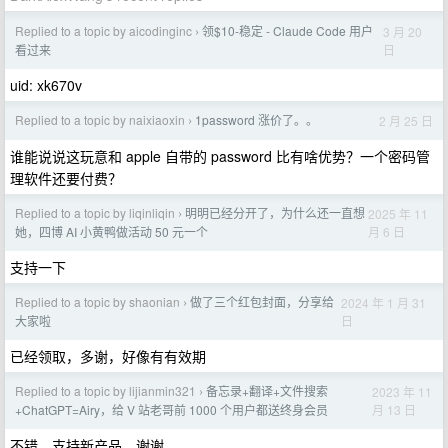
Replied to a topic by aicodinginc
领$10-稳定 - Claude Code 用户
3 月 20
›
日
看过来
uid: xk670v
Replied to a topic by naixiaoxin
1password 涨价了。。
2 月 25 日
›
谁能说说这玩意和 apple 自带的 password 比有啥优势？一个密码管
理软件还要付费？
Replied to a topic by liqinliqin
明明已经分开了，为什么还一直想
2025 年 11
›
月 6 日
她，四博 AI 小黄鸭做活动 50 元一个
支持一下
Replied to a topic by shaonian
做了三个红包封面，分享给
2024 年 1 月 31
›
日
大家啦
已经领取，多谢，好像有有效期
Replied to a topic by lijianmin321
备忘录+翻译+文件搜索
2023 年 11
›
月 13 日
+ChatGPT=Airy，给 V 站老哥前 1000 个用户都送终身会员
不错，支持新产品，谢谢