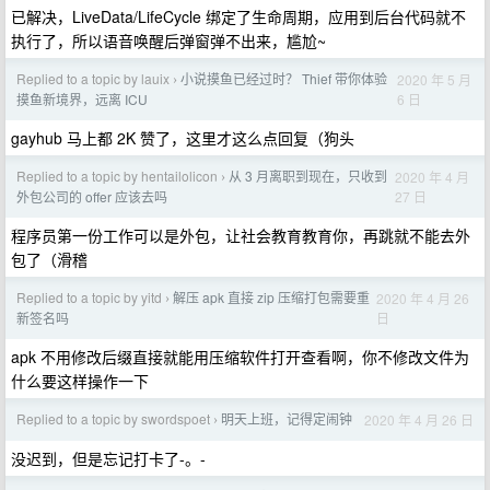
已解决，LiveData/LifeCycle 绑定了生命周期，应用到后台代码就不
执行了，所以语音唤醒后弹窗弹不出来，尴尬~
Replied to a topic by lauix
小说摸鱼已经过时？ Thief 带你体验
2020 年 5 月
›
6 日
摸鱼新境界，远离 ICU
gayhub 马上都 2K 赞了，这里才这么点回复（狗头
Replied to a topic by hentailolicon
从 3 月离职到现在，只收到
2020 年 4 月
›
27 日
外包公司的 offer 应该去吗
程序员第一份工作可以是外包，让社会教育教育你，再跳就不能去外
包了（滑稽
Replied to a topic by yitd
解压 apk 直接 zip 压缩打包需要重
2020 年 4 月 26
›
日
新签名吗
apk 不用修改后缀直接就能用压缩软件打开查看啊，你不修改文件为
什么要这样操作一下
Replied to a topic by swordspoet
明天上班，记得定闹钟
2020 年 4 月 26 日
›
没迟到，但是忘记打卡了-。-