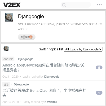
Djangoogle
V2EX member #335654, joined on 2018-07-25 09:34:53
+08:00
1
23
Switch topics list
Android
•
Djangoogle
Android app(Service)如何在后台随时随地弹出/关
5
闭悬浮窗？
Oct 31, 2020 • Lastly replied by
Djangoogle
音乐
•
Djangoogle
最近被这首魔改 Bella Ciao 洗脑了，坐电梯都在摇
1
头
Apr 24, 2020 • Lastly replied by
Novichok