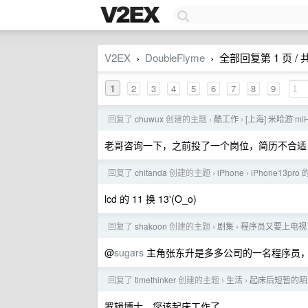
V2EX
DoubleFlyme
全部回复第 1 页 / 共
›
›
1
2
3
4
5
6
7
8
9
回复了
chuwux
创建的主题
酷工作
[上海] 米哈游 m
›
›
老哥咨询一下，之前投了一个岗位，简历不合适
回复了
chitanda
创建的主题
iPhone
iPhone13p
›
›
lcd 的 11 换 13'(O_o)
回复了
shakoon
创建的主题
剧集
程序员又要上电视
›
›
@
sugars
主角张东升是多多公司的一名程序员
回复了
timethinker
创建的主题
生活
起床后短暂的陌
›
›
罗辑博士，您该起床工作了