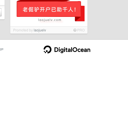
Promoted by
laojuelv
PRO
ge