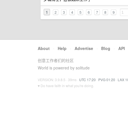
1
2
3
4
5
6
7
8
9
About
·
Help
·
Advertise
·
Blog
·
API
创意工作者们的社区
World is powered by solitude
VERSION: 3.9.8.5 · 39ms ·
UTC 17:20
·
PVG 01:20
·
LAX 1
♥ Do have faith in what you're doing.