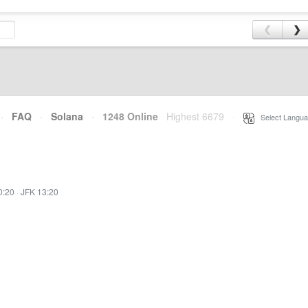
❮
❯
·
FAQ
·
Solana
·
1248 Online
Highest 6679
·
Select Langua
0:20
·
JFK 13:20