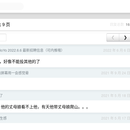
 9 页
回复总数
16
❮
❯
iHoYo 2022.6.6 最新招聘信息（可内推哦）
2022 年 6 月 6 
，好像不能投其他的了
ro 的屏幕用一会感觉晕
2021 年 9 月 24 
了
2021 年 5 月 18 
，他的丈母娘看不上他，有天他带丈母娘爬山。。。
生感
2021 年 5 月 17 