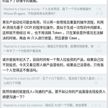
的拔下了存储卡的画面。
Replied to a topic by fzuccq
个人业余项目，做了一个可以物理操作
7 月
›
27 日
iPhone 的 agent，不知道有商业前景吗？
黑灰产自动化可能会有用，可以将一些常规且重复的操作流程，利用
AI 烘培为基于 OCR 的程序化操作，类似于生成一次性的中间脚本，
这样就不用经过 AI ，也不用消耗 Token ，只在某些意外情况无法解
决的时候，再由 AI 介入进行修复，然后更新 Case 。
Replied to a topic by wanchuno
做独立开发好难，能赚到钱更难，快
7 月
›
16 日
一年半了一个付款用户都没有
或许是我年纪大了，前段时间有一个帮人拉投资的产品，结果自己拉
不到投资，今天又看见帮人做产品营收的，结果自己没营收，只有我
一个人觉得这不像话吗。
Replied to a topic by zf2187
见了十几个投资人，我总结了投资人最关
6 月 4
›
日
心的几个问题
既然你做的就是找人+沟通的产品，那不如让你的产品直接去找投资人
顺便沟通一下？
Replied to a topic by caisimon
我纠正 AI 的一个问题，他会更新
5 月 13
›