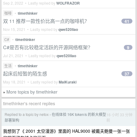
Sep 2, 2022 • Lastly replied by
WOLFRAZOR
咖啡
•
timethinker
双 11 推荐一款性价比高一点的咖啡机？
41
Nov 15, 2021 • Lastly replied by
qwe520liao
C#
•
timethinker
C#是否有比较稳定活跃的开源网络框架？
9
Jul 21, 2021 • Lastly replied by
qwe520liao
生活
•
timethinker
起床后短暂的陌生感
37
May 18, 2021 • Lastly replied by
MaiKuraki
More topics by timethinker
»
timethinker's recent replies
Replied to a topic by netox
在线体验 16K token/s 的新大模型
16 小时 33 分钟
›
前
部署架构
我想到了《 2001 太空漫游》里面的 HAL9000 被戴夫鲍曼一张一张