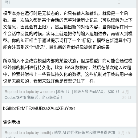
日
吗？
模型本身在运行时是无状态的，它只有输入和输出，就像是一个函
数。每一次输入都是某个会话的完整对话历史记录（可以理解为上下
文信息，因此会有上限），然后输出新的对话内容，当你继续在同一
个会话中回复的时候，实际上就是把你的输入追加进去，再输入到模
型。你的纠正相当于通过提示词打了一个“标记”，模型在新运算中可
能会注意到这个“标记”，输出新的看似好像被纠正的结果。
所以输入不会改变模型内部的某些状态，但是模型厂商可能会通过模
型外部的机制进行持久化，比如 RAG 数据库，然后在某次输入过程
中，检索并附带上一些看似持久化的数据，这些机制对于终端用户来
说是无感知的，看起来就好像是模型记住了一样。
Replied to a topic by wtcoder
[源头工厂] 顶级万号 ProMAX， $30 刀
4 月
›
29 日
Codex/GPT5 免费送，企业级稳定！
bGlhbzEzMTEzMUB2aXAucXEuY29t
谢谢老板
Replied to a topic by iamdhj
感觉 AI 时代代码编写和维护变得更加
3 月 18
›