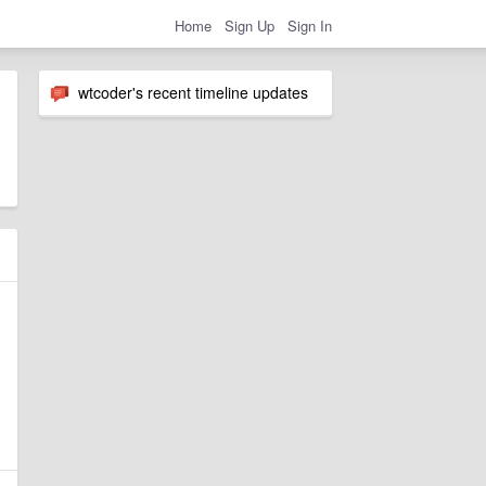
Home
Sign Up
Sign In
wtcoder's recent timeline updates