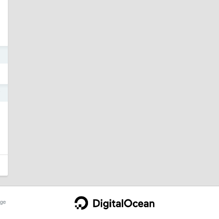
1
7
ge