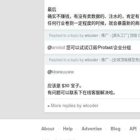
最后
确实不赚钱，有没有卖数据的、注水的，肯定有
任何行业卷到一定程度的时候，就会暴露新的商
Replied to a topic by
wtcoder
推广
[源头工厂] 顶级 G
›
›
@
anviod
您可以试试订阅/Profast/企业分组
Replied to a topic by
wtcoder
推广
[全球顶级模型免费
›
›
@
kkwwuuww
应该是 $30 宝子。
有问题可以联系下在线客服解决哈。
More replies by wtcoder
»
About
·
Help
·
Advertise
·
Blog
·
API