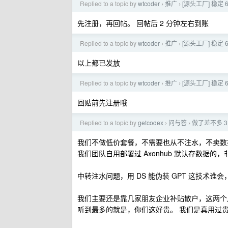
Replied to a topic by
wtcoder
推广
[源头工厂] 稳定 6
›
›
先注册，再回帖。 回帖后 2 分钟左右到账
Replied to a topic by
wtcoder
推广
[源头工厂] 稳定 6
›
›
以上都已发放
Replied to a topic by
wtcoder
推广
[源头工厂] 稳定 6
›
›
回贴前先注册哦
Replied to a topic by
getcodex
问与答
做了差不多 
›
›
我们不做低价套餐，不需要也从不注水，不卖数
我们团队自用部署过 Axonhub 默认存数据
中转注水问题，用 DS 能伪装 GPT 这技
我们主要还是靠几家朋友企业补贴散户，这两个
听到最多的就是，你们这好贵。 我们是真用过贵的，以