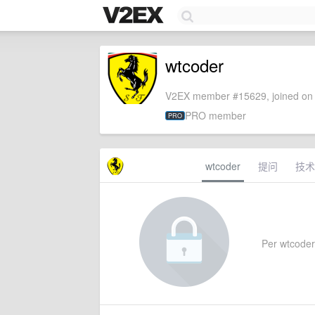
wtcoder
V2EX member #15629, joined on 
PRO member
PRO
wtcoder
提问
技术
Per wtcoder'