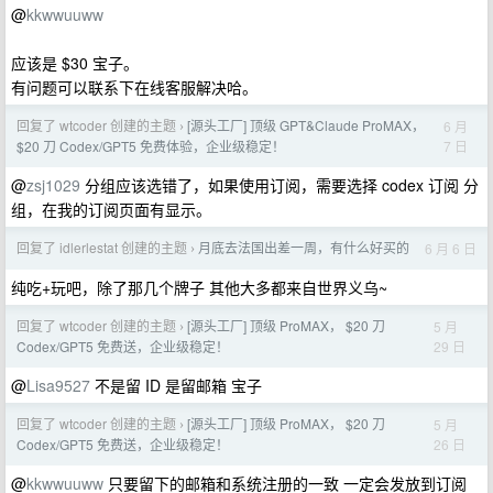
@
kkwwuuww
应该是 $30 宝子。
有问题可以联系下在线客服解决哈。
回复了 wtcoder 创建的主题
[源头工厂] 顶级 GPT&Claude ProMAX，
6 月
›
7 日
$20 刀 Codex/GPT5 免费体验，企业级稳定！
@
zsj1029
分组应该选错了，如果使用订阅，需要选择 codex 订阅 分
组，在我的订阅页面有显示。
回复了 idlerlestat 创建的主题
月底去法国出差一周，有什么好买的
6 月 6 日
›
纯吃+玩吧，除了那几个牌子 其他大多都来自世界义乌~
回复了 wtcoder 创建的主题
[源头工厂] 顶级 ProMAX， $20 刀
5 月
›
29 日
Codex/GPT5 免费送，企业级稳定！
@
Lisa9527
不是留 ID 是留邮箱 宝子
回复了 wtcoder 创建的主题
[源头工厂] 顶级 ProMAX， $20 刀
5 月
›
26 日
Codex/GPT5 免费送，企业级稳定！
@
kkwwuuww
只要留下的邮箱和系统注册的一致 一定会发放到订阅