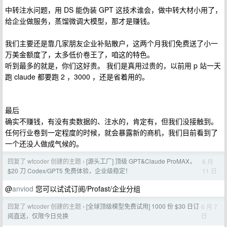
中转注水问题，用 DS 能伪装 GPT 这技术谁会，做中转大材小用了，
给企业做服务，蒸馏微调大模型，那才是赚钱。
我们主要还是靠几家朋友企业补贴散户，这两个月我们免费送了小一
万美金额度了，太多低价卷王了，咱这的特色。
听到最多的就是，你们这好贵。 我们是真用过贵的，以前用 p 站一天
跑 claude 都要跑 2 ，3000 ，还是省着用的。
最后
确实不赚钱，有没有卖数据的、注水的，肯定有，但我们没接触到。
任何行业卷到一定程度的时候，就会暴露新的商机，我们目前看到了
一个还没人做成气候的。
回复了 wtcoder 创建的主题
[源头工厂] 顶级 GPT&Claude ProMAX，
6 月
›
11 日
$20 刀 Codex/GPT5 免费体验，企业级稳定！
@
anviod
您可以试试订阅/Profast/企业分组
回复了 wtcoder 创建的主题
[全球顶级模型免费试用] 1000 份 $30 日订
6 月 7
›
日
阅直送，仅限今日兑换