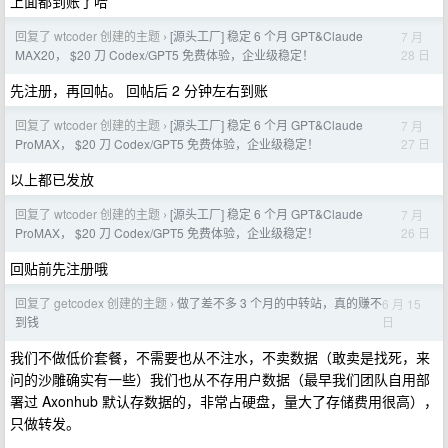
上面都到账了哈
回复了 wtcoder 创建的主题
[源头工厂] 稳定 6 个月 GPT&Claude
7 月
›
28 日
MAX20， $20 刀 Codex/GPT5 免费体验，企业级稳定！
先注册，再回帖。 回帖后 2 分钟左右到账
回复了 wtcoder 创建的主题
[源头工厂] 稳定 6 个月 GPT&Claude
7 月
›
27 日
ProMAX， $20 刀 Codex/GPT5 免费体验，企业级稳定！
以上都已发放
回复了 wtcoder 创建的主题
[源头工厂] 稳定 6 个月 GPT&Claude
7 月
›
26 日
ProMAX， $20 刀 Codex/GPT5 免费体验，企业级稳定！
回贴前先注册哦
回复了 getcodex 创建的主题
做了差不多 3 个月的中转站，真的赚不
6 月 15
›
日
到钱
我们不做低价套餐，不需要也从不注水，不卖数据（敢卖是找死，来
问的沙雕确实有一些）我们也从不存用户数据（最早我们团队自用部
署过 Axonhub 默认存数据的，非常占硬盘，量大了存储费用很高），
只做转发。