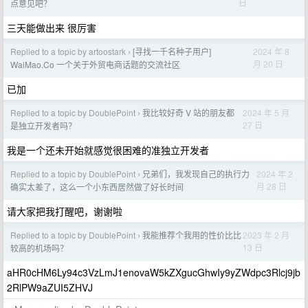
日
点意见吧？
三天能做出来 很厉害
Replied to a topic by artoostark
[寻找一千名种子用户]
2024 年 8
›
月 20 日
WaiMao.Co 一个关于外贸电商话题的交流社区
已加
Replied to a topic by DoublePoint
我比较好奇 V 站的朋友都
2024 年 5 月
›
27 日
是独立开发者吗？
我是一个还未开始就感觉很困难的准独立开发者
Replied to a topic by DoublePoint
兄弟们，我发现自己的执行力
2024 年 2
›
月 28 日
确实太差了，这么一个小东西居然做了好长时间
请大家把我打醒吧，谢谢啦
Replied to a topic by DoublePoint
我能推荐个我用的性价比比
2023 年 2 月
›
13 日
较高的机场吗？
aHR0cHM6Ly94c3VzLmJ1enovaW5kZXgucGhwIy9yZWdpc3Rlcj9jb
2RlPW9aZUI5ZHVJ