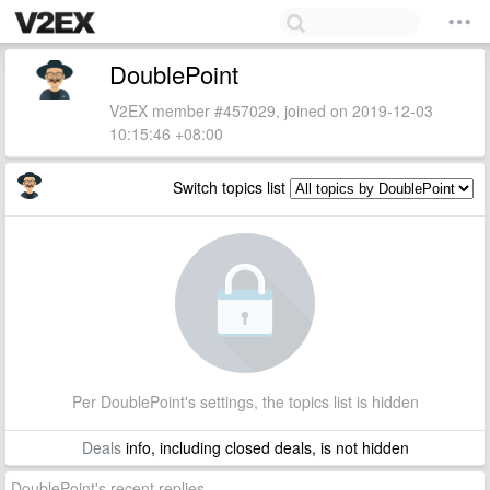
DoublePoint
V2EX member #457029, joined on 2019-12-03
10:15:46 +08:00
Switch topics list
Per DoublePoint's settings, the topics list is hidden
Deals
info, including closed deals, is not hidden
DoublePoint's recent replies