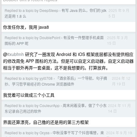
Replied to a topic by DeepSIeep
有写 Java 的么，你们的 jdk
2025 年 9 月
›
5 日
还是用 1.8 么
你发任你发，我用 java8
Replied to a topic by DoublePoint
有没有一件整理手机桌面
2025 年 3 月
›
15 日
图标的 APP 呢
@
itxubfmh
研究了一圈发现 Android 和 iOS 框架底层都没有提供相应
的修改周免 APP 图标的方法。但是可以自定义启动器，自定义启动器
相当于额外再弄一套桌面，这不是我想要的。打算放弃。
Replied to a topic by yyi0708
「酒余茶后」一个导航、句子摘
2024 年 12
›
月 19 日
抄、学习哲学易经✌️的 Chrome 浏览器插件
我觉着可以做成三个小工具
Replied to a topic by CouleurApp
周末闲着没事，做了个小东
2024 年 11 月
›
14 日
东记录自己用过的软件
界面还算漂亮，自己撸的还是用的第三方框架
Replied to a topic by Ocyss
中秋没事干写了个抖音嘴替，来
2024 年 9 月 19
›