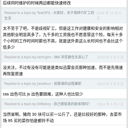
后续同时维护的时候两边都能快速修改
Replied to a topic by TestOPS
大家好，关于我转行矿工的
2024 年 12 月 9
›
日
生活
太不至于了吧，不是歧视矿工，但是这工作对健康和安全的影响相对
其他职业明显高多了，九千多的工资我也不愿意冒这个险，每天十多
个小时的工作时间时薪也不高，就是送外卖这么长时间也不会比这个
低多少
Replied to a topic by carlinglm
360 浏览器也太恶心了
2024 年 6 月 9 日
›
没关注，不过有没有可能是是类似迅雷会员那种加速，而不是先限速
再恢复原速
Replied to a topic by jiansihun
招靠谱的远程兼职
2024 年 3 月 8 日
›
css 出色可比 js 出色要困难，这种人也比较少
Replied to a topic by 0littleboy
自己做饭真的能省钱吗？
2024 年 3 月 4 日
›
当然省啊，猪肉 30 块可以买一公斤了，还是比较好的那种，去菜市
场 95 买的菜你怕是都拎不动