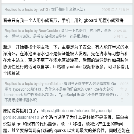
Replied to a topic by red13
你们都用什么输入法？
2025 年 8 月 8 日
›
看来只有我一个人用小鹤音形，手机上用的 gboard 配置小鹤双拼
Replied to a topic by BearCookie
请问一下老哥们，纯小白，旱鸭
2025 年
›
5 月 1 日
子，想学习游泳，是看 B 站视频自学好，还是报班好？
至少一开始要找个朋友教一下，主要是为了安全，有人能在半米的水
深淹死，在泳池里溺水也不是保证能被人发现。先在浅水练习憋气和
在水中站立，至少不至于在浅水区被淹死，后面的游泳动作如果肢体
协调性还行的话可以自学，b 站和 youtube 视频都很多，可以多看几
个顺着试
Replied to a topic by drymonfidelia
看到今天群里有人讨论微软用 Go
2025
›
年 3
重写 TypeScript 编译器，为什么不是用他们自家的 C#？ C#在大部分
月 12
benchmark 项中性能都远超 Go， TypeScript 编译也不是在浏览器进行，
日
不用考虑编译器体积
原贴说得挺明白了，
https://github.com/microsoft/typescript-
go/discussions/410
这个贴也说明了为什么是移植不是重写，简单来
说就是 go 和现有的代码最像，能 1:1 移植，能减少产生出的新问
题，甚至要保留现有代码的 quirks 以实现最大的兼容性，同时还能在