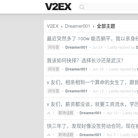
V2EX
Dreamer001
全部主题
›
›
最近突然多了 100w 能否躺平，我以亲身
问与答
•
Dreamer001
•
Jul 29
• Lastly replied by
我该如何抉择？选择长沙还是武汉？
问与答
•
Dreamer001
•
Jun 18
• Lastly replied by
v 友们，相亲相到一个算命的女生了，跟
问与答
•
Dreamer001
•
Jun 12
• Lastly replied by
v 友们，薪资都没谈，就要工资流水，学
1
职场话题
•
Dreamer001
•
Apr 12
• Lastly re
快三年了，发现好像没签劳动合同，现在
1
职场话题
•
Dreamer001
•
Apr 3
• Lastly rep