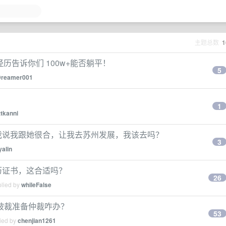
主题总数
1
经历告诉你们 100w+能否躺平！
5
Dreamer001
1
ttkanni
我说我跟她很合，让我去苏州发展，我该去吗？
3
yalin
历证书，这合适吗？
26
plied by
whileFalse
被裁准备仲裁咋办？
53
lied by
chenjian1261