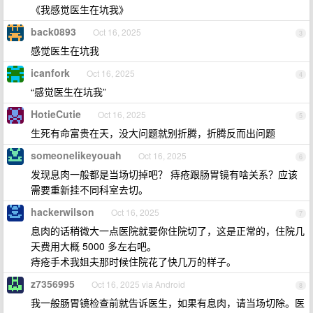
《我感觉医生在坑我》
back0893
Oct 16, 2025
3
感觉医生在坑我
icanfork
Oct 16, 2025
4
“感觉医生在坑我”
HotieCutie
Oct 16, 2025
5
生死有命富贵在天，没大问题就别折腾，折腾反而出问题
someonelikeyouah
Oct 16, 2025
6
发现息肉一般都是当场切掉吧？ 痔疮跟肠胃镜有啥关系？应该
需要重新挂不同科室去切。
hackerwilson
Oct 16, 2025
7
息肉的话稍微大一点医院就要你住院切了，这是正常的，住院几
天费用大概 5000 多左右吧。
痔疮手术我姐夫那时候住院花了快几万的样子。
z7356995
Oct 16, 2025 via Android
8
我一般肠胃镜检查前就告诉医生，如果有息肉，请当场切除。医