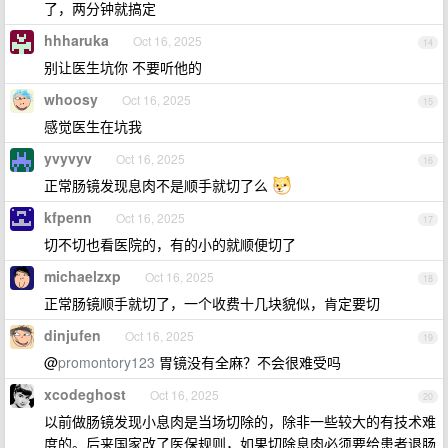
了，两分钟就搞定
hhharuka
Oct 16, 2025
14
别让医生坑你 不要听他的
whoosy
Oct 16, 2025
15
感觉医生在坑我
yvyvyv
Oct 16, 2025
16
正常肠镜发现息肉不是顺手就切了么
kfpenn
Oct 16, 2025
17
切不切也看医院的，有的小的就顺便切了
michaelzxp
Oct 16, 2025
18
正常肠镜顺手就切了，一个收费十几块貌似，肯定要切
dinjufen
Oct 16, 2025
19
@
promontory123
胃镜没有全麻？不会很难受吗
xcodeghost
Oct 16, 2025
20
以前做肠镜发现小息肉是当场切除的，除非一些较大的有技术难
度的。后来国家改了医保规则，如果切除息肉必须要给患者退肠