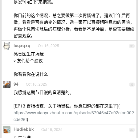
是发“小红书”来抱怨。
你目前的这个情况，总之要做第二次胃肠镜了，建议半年后再
做，看看是否有病变的情况，选一家可以直接切除息肉的医院，
再做个息肉切除后的病理分析，看看是不是肿瘤，是否需要继续
留意观察。
lxqxqxq
Oct 16, 2025
35
感觉医生在坑我
v 友们给个建议
你看看你在说什么
94
Oct 16, 2025
36
我感觉这期节目说的蛮清楚的。
[EP13 胃肠检查：关于肠胃镜，你想知道的都在这里了](
https://www.xiaoyuzhoufm.com/episode/67046c47e92cfbd002
cde26f
)
Hudiebbk
Oct 16, 2025
37
医生为准