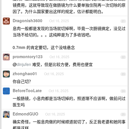
镜费用，这就导致现在做肠镜为什么要单独住院再一次切除的原
因了。为什么国家要出这样的规定，估计都能明白。
Dragonish3600
Oct 16, 2025
21
息肉一般都是发现的当场就切掉啊，毕竟一次肠镜搞定，没见过
当场不给切的。。。这纯粹是为了多收钱吧。
0.7mm 的肯定要切，这个没啥悬念
promontory123
Oct 16, 2025
22
@
dinjufen
难受，但是比较方便，费用也便宜
zhonghao01
Oct 16, 2025
23
你自己切？
BeforeTooLate
Oct 16, 2025
24
一般肠镜，小息肉都是当场切掉的，照道理不应该啊，做前问过
医生吗
EdmondGUO
Oct 16, 2025
25
确实奇怪，一般息肉做的时候顺道就切了，反正我老婆和她同事
都是这样