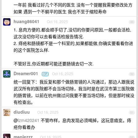
一年前 我看过好几个不同的医生 没有一个提醒我需要修改处方
如果 遇到一个不躺平的医生 我也不至于缩短寿命
huang86041
Oct 16, 2025
49
1. 息肉方便的,都会顺手切了,没切的你要问原因,一般都会活检,
这次没切你可以去看看活检报告情况.
2. 痔疮和肠镜都不是一个科室的,如果都能做,你确实要看看你进
的这个医院怎么样.
不管好丑,你近期都可能还要肠镜去切一次.
Dreamer001
Oct 16, 2025
OP
50
统一回复下：我反复和那个做肠胃镜的人沟通过，那边人跟我说
武汉所有的医院都不会当场切除，我当时是在武汉市第三医院做
的肠胃镜，以前在杭州做过问我要不要当场切除，但是那时候没
有检查出。
diudiuu
Oct 16, 2025
51
@
lzm420241
不管咋样，息肉发现必须喝掉，这玩意癌变。痔
疮你看着办
maplezzz
Oct 16, 2025
52