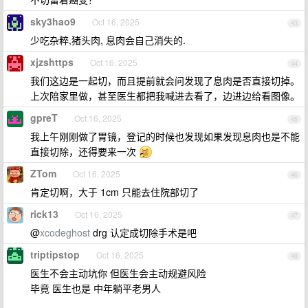
sky3hao9
Oct 16, 2025
43
少吃杂粹,猪头肉, 息肉会自己消失的.
xjzshttps
Oct 16, 2025
44
我们这边是一起切，而且提前就会问发现了息肉是否直接切掉。
上次陪家里做，甚至医生都把我喊进去看了，边进边给看图像。
gpreT
Oct 16, 2025
45
我上午刚刚做了胃镜，登记的时候也发现如果发现息肉也是不能
直接切除，还得要来一次
ZTom
Oct 16, 2025
46
肯定切啊，大于 1cm 只能去住院部切了
rick13
Oct 16, 2025
47
@
xcodeghost
drg 认定成切除手术是吧
triptipstop
Oct 16, 2025
48
医生不会主动坑你 但医生会主动规避风险
毕竟 医生也是 中年躺平老男人