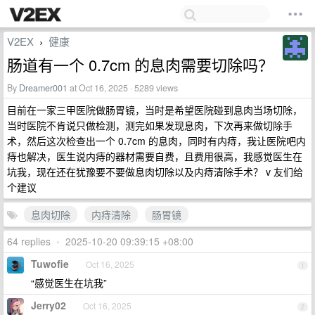
V2EX
健康
›
肠道有一个 0.7cm 的息肉需要切除吗？
By
Dreamer001
at Oct 16, 2025 · 5289 views
目前在一家三甲医院做肠胃镜，当时是希望医院碰到息肉当场切除，
当时医院不肯说只做检测，测完如果发现息肉，下次再来做切除手
术，然后这次检查出一个 0.7cm 的息肉，同时有内痔，我让医院吧内
痔也解决，医生说内痔的器材需要自费，且费用很高，我感觉医生在
坑我，现在还在犹豫要不要做息肉切除以及内痔清除手术？ v 友们给
个建议
息肉切除
内痔清除
肠胃镜
64 replies
•
2025-10-20 09:39:15 +08:00
Tuwofie
Oct 16, 2025
1
“感觉医生在坑我”
Jerry02
Oct 16, 2025
2