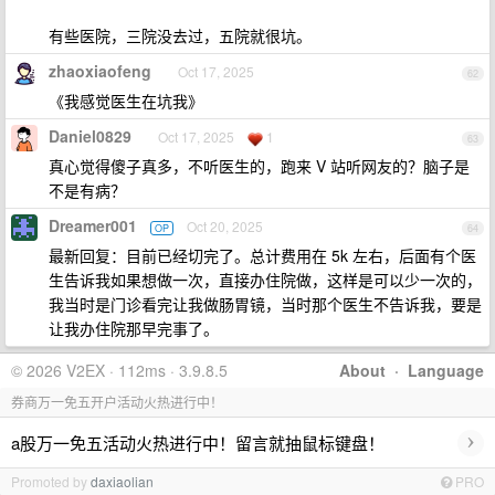
有些医院，三院没去过，五院就很坑。
zhaoxiaofeng
Oct 17, 2025
62
《我感觉医生在坑我》
Daniel0829
Oct 17, 2025
1
63
真心觉得傻子真多，不听医生的，跑来 V 站听网友的？脑子是
不是有病？
Dreamer001
Oct 20, 2025
OP
64
最新回复：目前已经切完了。总计费用在 5k 左右，后面有个医
生告诉我如果想做一次，直接办住院做，这样是可以少一次的，
我当时是门诊看完让我做肠胃镜，当时那个医生不告诉我，要是
让我办住院那早完事了。
© 2026 V2EX · 112ms · 3.9.8.5
About
·
Language
券商万一免五开户活动火热进行中！
›
a股万一免五活动火热进行中！留言就抽鼠标键盘！
Promoted by
daxiaolian
PRO