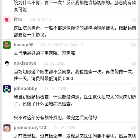
院为什么不肯，要下一次？反正我都是当场切除的。肠息肉有癌
变可能
R18
Oct 16, 2025
9
这医院真神奇，一般不都是像你说的那样肠镜顺便切，做肠镜前
都要签一个协议。
hiccup00
Oct 16, 2025 via Android
10
去当地最好的三甲医院，遵医嘱
nokisubye
Oct 16, 2025
11
当场切除这个医生都不会同意，我也是查一次，再住院做一次，
住一天，消费科最低消费 5000
johnbobby
Oct 16, 2025
12
我当初做肠镜检查，什么都没沟通，医生默认把较大的息肉切除
了，还做了什么菌培病原检查。
只不过这部分有额外费用，做完之后支付的
promontory123
Oct 16, 2025
13
之前做胃镜，没有做全麻，发现息肉医生问要不要切，然后就切