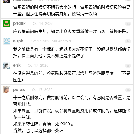
做肠胃镜的时候切不切看大小的吧，做肠胃镜的时候切风险会高
一些，但是住院再切确实麻烦，还得清一次肠
p4d9k
Oct 16, 2025
53
应该提前问医生的，如果小息肉要重新做一次再切那就换医院。
euph
Oct 17, 2025 via Android
54
我之前做是有一个标准，超过多大就不切了，没超过默认都给切
掉，看上面其他回复不知道是不是改了
enk
Oct 17, 2025
55
在没有得息肉前，谷氨酰胺好像可以增加肠道粘膜厚度。（不是
医生）
puras
Oct 17, 2025
56
十一之后刚做完，做胃肠镜前，医生会问，有息肉是否处置，是
否能住院。
如果处置，且能住院，就会将处置的费用转成住院的，这样能少
花一些钱。
如果不转住院，胃肠一处 2000 。
当然，也可以选择都不处理