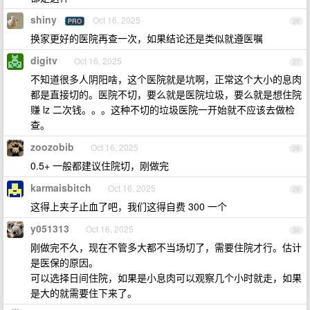
shiny
Oct 16, 2025
PRO
26
换家更好的医院再查一次，如果结论还是类似就遵医嘱
digitv
Oct 16, 2025
27
不知道很多人阴阳啥，这个医院就是坑啊，正常这个大小的息肉
都是直接切的。医院不切，要么就是医院垃圾，要么就是想住院
赚 lz 二次钱。。。这种不切的垃圾医院一开始就不应该去做检
查。
zoozobib
Oct 16, 2025
28
0.5+ 一般都建议住院切，刚做完
karmaisbitch
Oct 16, 2025
29
这得上夹子止血了吧，我们这得自费 300 一个
y051313
Oct 16, 2025
30
刚做完不久，现在不管多大都不当场切了，需要住院才行。估计
是医保的原因。
可以选择日间住院，如果是小息肉可以观察几个小时就走，如果
是大的就需要住下来了。