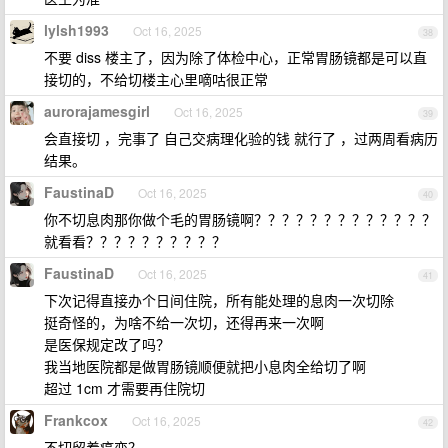
lylsh1993
Oct 16, 2025
38
不要 diss 楼主了，因为除了体检中心，正常胃肠镜都是可以直
接切的，不给切楼主心里嘀咕很正常
aurorajamesgirl
Oct 16, 2025
39
会直接切 ，完事了 自己交病理化验的钱 就行了 ，过两周看病历
结果。
FaustinaD
Oct 16, 2025
40
你不切息肉那你做个毛的胃肠镜啊？？？？？？？？？？？？？
就看看？？？？？？？？？？
FaustinaD
Oct 16, 2025
41
下次记得直接办个日间住院，所有能处理的息肉一次切除
挺奇怪的，为啥不给一次切，还得再来一次啊
是医保规定改了吗？
我当地医院都是做胃肠镜顺便就把小息肉全给切了啊
超过 1cm 才需要再住院切
Frankcox
Oct 16, 2025
42
不切留着癌变？