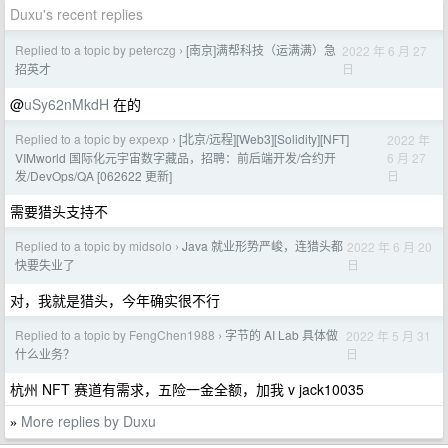
Duxu's recent replies
Replied to a topic by peterczg
[南京]满帮科技（运满满）急
2022 年 6 月 27
›
日
招英才
@
uSy62nMkdH
在的
Replied to a topic by expexp
[北京/远程][Web3][Solidity][NFT]
2022 年
›
6 月 27
VIMworld 国际化元宇宙数字藏品，招聘：前后端开发/合约开
日
发/DevOps/QA [062622 更新]
需要猎头支持不
Replied to a topic by midsolo
Java 就业形势严峻，连猎头都
2022 年 6 月 20
›
日
快要失业了
对，我就是猎头，今年确实很不行
Replied to a topic by FengChen1988
字节的 AI Lab 具体做
2022 年 5 月 31
›
日
什么业务？
杭州 NFT 赛道有需求，五险一金全额，加我 v jack10035
More replies by Duxu
»